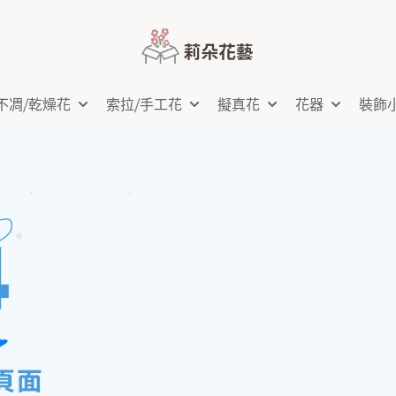
不凋⧸乾燥花
索拉⧸手工花
擬真花
花器
裝飾