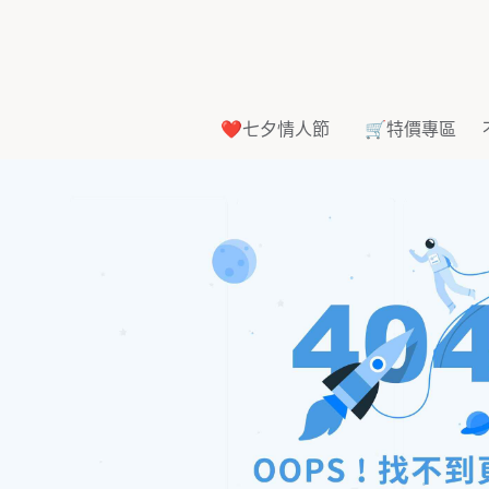
❤️七夕情人節
🛒特價專區