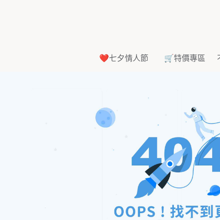
❤️七夕情人節
🛒特價專區