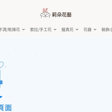
不凋⧸乾燥花
索拉⧸手工花
擬真花
花器
裝飾