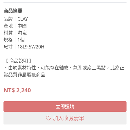
商品摘要
品牌｜CLAY
產地｜中國
材質｜陶瓷
規格｜1個
尺寸｜18L9.5W20H
【 商品說明 】
・由於素材特性，可能存在釉紋、氣孔或底土黑點，此為正
常品質非屬瑕疵商品
NT$
2,240
立即選購
加入收藏清單