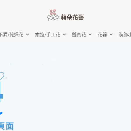
不凋⧸乾燥花
索拉⧸手工花
擬真花
花器
裝飾