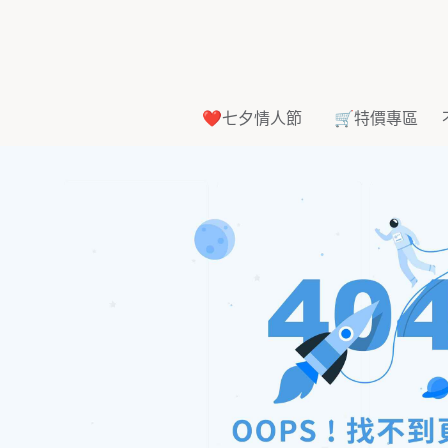
❤️七夕情人節
🛒特價專區