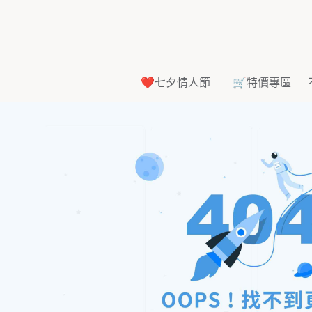
❤️七夕情人節
🛒特價專區