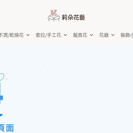
不凋⧸乾燥花
索拉⧸手工花
擬真花
花器
裝飾