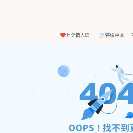
❤️七夕情人節
🛒特價專區