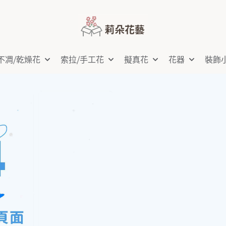
不凋⧸乾燥花
索拉⧸手工花
擬真花
花器
裝飾