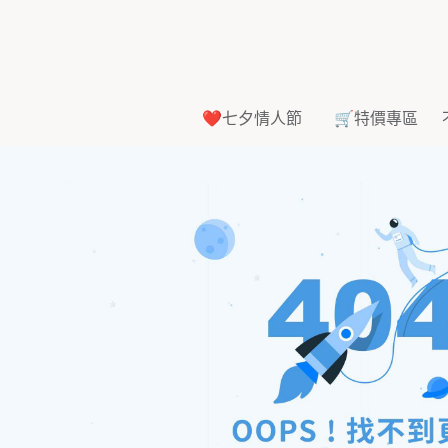
❤️七夕情人節
🛒特價專區