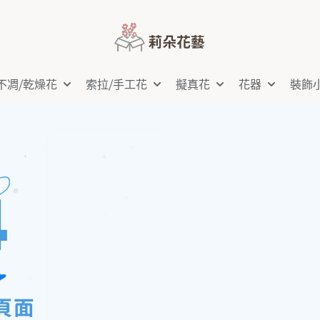
不凋⧸乾燥花
索拉⧸手工花
擬真花
花器
裝飾