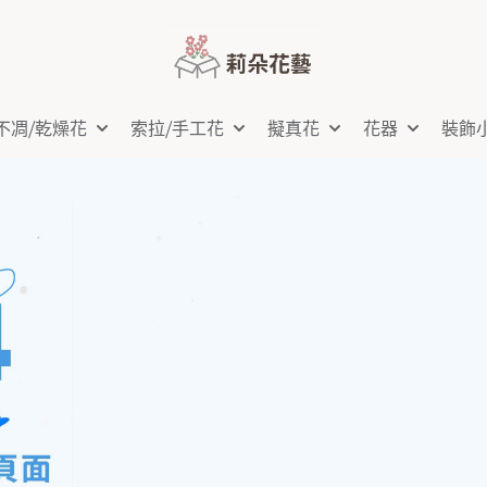
不凋⧸乾燥花
索拉⧸手工花
擬真花
花器
裝飾