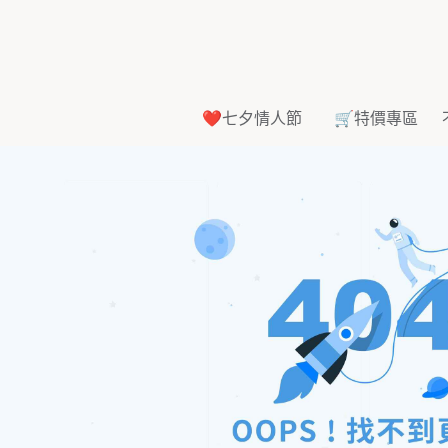
❤️七夕情人節
🛒特價專區