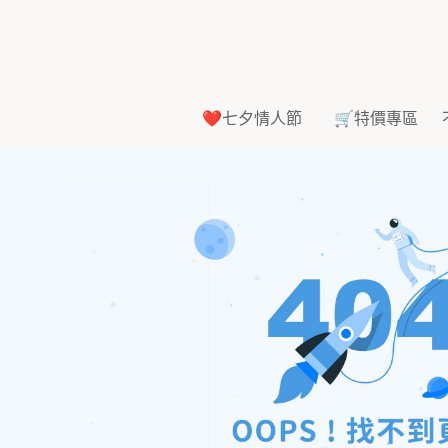
❤️七夕情人節
🛒特價專區