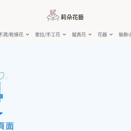
不凋⧸乾燥花
索拉⧸手工花
擬真花
花器
裝飾