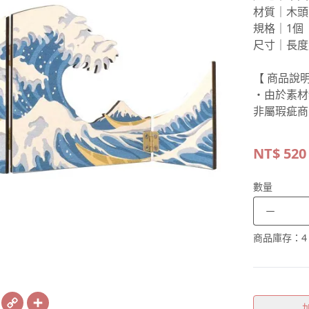
材質｜木頭
規格｜1個
尺寸｜長度約
【 商品說明
・由於素材
非屬瑕疵商
NT$
520
數量
－
商品庫存：
4
book
X
Copy
Share
Link