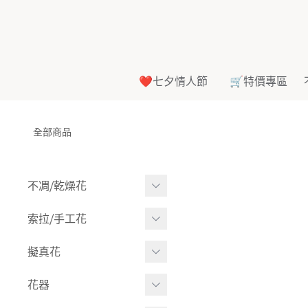
❤️七夕情人節
🛒特價專區
全部商品
不凋⧸乾燥花
多色組合
索拉⧸手工花
-
大玫瑰
索拉花(有花莖)
擬真花
-
中玫瑰
-
原色
盆栽⧸成品
花器
-
迷你玫瑰
-
莉朵獨家噴漆