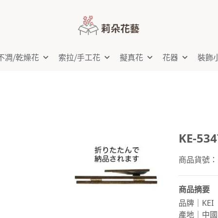
不凋⧸乾燥花
索拉⧸手工花
擬真花
花器
裝飾
KE-5
商品貨號：K
商品摘要
品牌｜KEI
產地｜中國