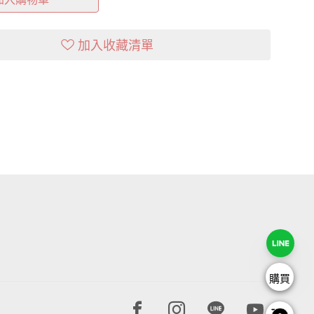
加入收藏清單
購買
Facebook page
Instagram page
Line page
Youtube 