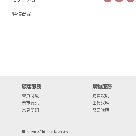
-
康乃馨
特價商品
-
其他主花
繡球花
-
金字塔繡球花
-
安娜貝爾繡球花
-
日本繡球花
-
重瓣繡球花
顧客服務
購物服務
-
其他繡球花
會員制度
購買說明
門市資訊
出貨說明
配花
常見問題
發票說明
-
滿天星⧸木滿天星
-
黑種草⧸東方黑種
service@littlegirl.com.tw