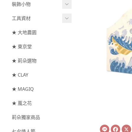
綜合花束
小型花器
裝飾小物
-
其他
-
莉朵獨家水染
主花
中大型花器
裝飾⧸擺飾
工具資材
玫瑰
-
大地農園
配花
鐘罩⧸花框
花插
-
大玫瑰
工具⧸型錄
★ 大地農園
索拉花(僅花頭)
葉材⧸藤蔓
花盤⧸底座
線香
-
中玫瑰
資材
-
原色
★ 東京堂
枝條
捧花架⧸吊架
-
小玫瑰
-
莉朵獨家水染
果實
★ 莉朵選物
藤圈⧸注連繩
-
迷你玫瑰
-
大地農園
提籃
★ CLAY
-
庭園玫瑰
手工花
-
其他玫瑰
★ MAGIQ
主花
★ 葻之花
-
百日草⧸太陽花⧸
莉朵獨家商品
菊花
Line
Face
-
蘭花⧸大理花
七夕情人節