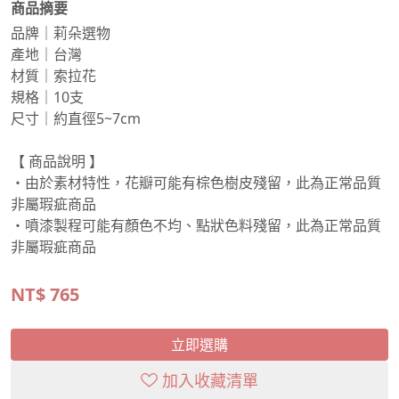
商品摘要
品牌｜莉朵選物
產地｜台灣
材質｜索拉花
規格｜10支
尺寸｜約直徑5~7cm
【 商品說明 】
・由於素材特性，花瓣可能有棕色樹皮殘留，此為正常品質
非屬瑕疵商品
・噴漆製程可能有顏色不均、點狀色料殘留，此為正常品質
非屬瑕疵商品
NT$
765
立即選購
加入收藏清單