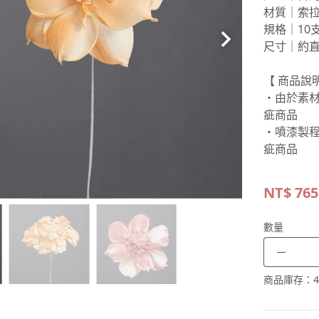
材質｜索
規格｜10
尺寸｜約直
【 商品說明
・由於素
疵商品
・噴漆製
疵商品
NT$
765
數量
－
商品庫存：
4