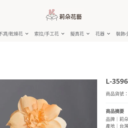
不凋⧸乾燥花
索拉⧸手工花
擬真花
花器
裝飾
L-35
商品貨號：L-
商品摘要
品牌｜莉
產地｜台