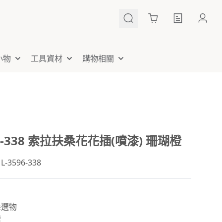
Cart
小物
工具資材
購物相關
96-338 索拉扶桑花花插(噴漆) 珊瑚橙
3596-338
朵選物
灣