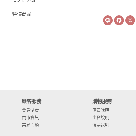
-
康乃馨
特價商品
Line
Face
-
其他主花
繡球花
-
金字塔繡球花
-
安娜貝爾繡球花
-
日本繡球花
-
重瓣繡球花
-
其他繡球花
顧客服務
購物服務
配花
會員制度
購買說明
門市資訊
出貨說明
-
滿天星⧸木滿天星
常見問題
發票說明
-
黑種草⧸東方黑種