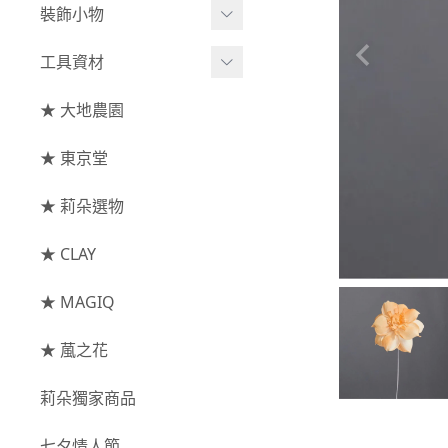
綜合花束
小型花器
裝飾小物
-
其他
-
莉朵獨家水染
主花
中大型花器
裝飾⧸擺飾
工具資材
玫瑰
-
大地農園
配花
鐘罩⧸花框
花插
-
大玫瑰
工具⧸型錄
★ 大地農園
索拉花(僅花頭)
葉材⧸藤蔓
花盤⧸底座
線香
-
中玫瑰
資材
-
原色
★ 東京堂
枝條
捧花架⧸吊架
-
小玫瑰
-
莉朵獨家水染
果實
★ 莉朵選物
藤圈⧸注連繩
-
迷你玫瑰
-
大地農園
提籃
★ CLAY
-
庭園玫瑰
手工花
-
其他玫瑰
★ MAGIQ
主花
★ 葻之花
-
百日草⧸太陽花⧸
莉朵獨家商品
菊花
-
蘭花⧸大理花
七夕情人節