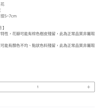
拉花
支
徑5~7cm
 】
材特性，花瓣可能有棕色樹皮殘留，此為正常品質非屬瑕
程可能有顏色不均、點狀色料殘留，此為正常品質非屬瑕
＋