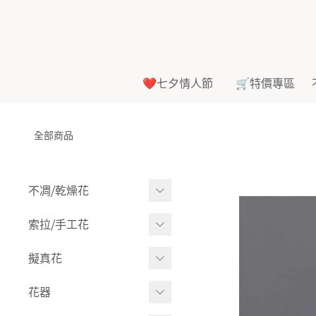
❤️七夕情人節
🛒特價專區
全部商品
不凋⧸乾燥花
多色組合
索拉⧸手工花
-
大玫瑰
索拉花(有花莖)
擬真花
-
中玫瑰
-
原色
盆栽⧸成品
花器
-
迷你玫瑰
-
莉朵獨家噴漆