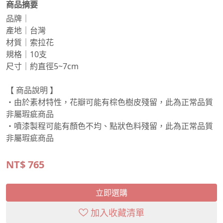
商品摘要
品牌｜
產地｜台灣
材質｜索拉花
規格｜10支
尺寸｜約直徑5~7cm
【 商品說明 】
・由於素材特性，花瓣可能有棕色樹皮殘留，此為正常品質
非屬瑕疵商品
・噴漆製程可能有顏色不均、點狀色料殘留，此為正常品質
非屬瑕疵商品
NT$
765
立即選購
加入收藏清單