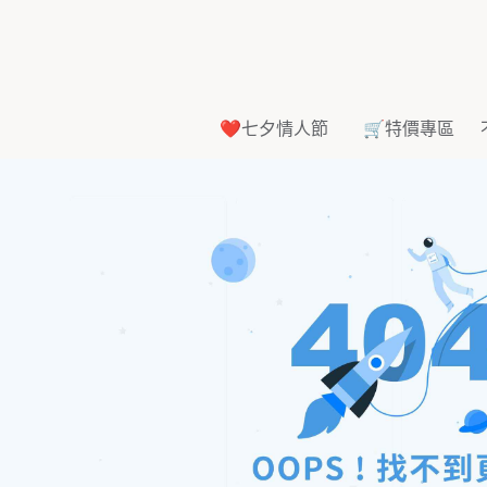
❤️七夕情人節
🛒特價專區