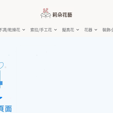
不凋⧸乾燥花
索拉⧸手工花
擬真花
花器
裝飾