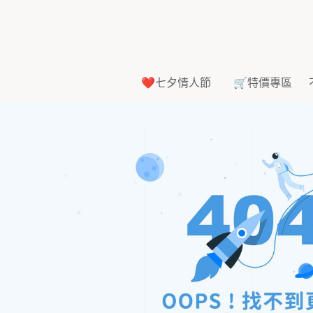
❤️七夕情人節
🛒特價專區