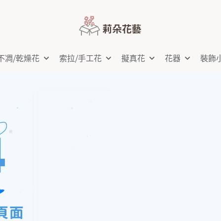
不凋⧸乾燥花
索拉⧸手工花
擬真花
花器
裝飾