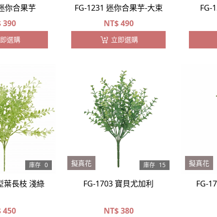
8 迷你合果芋
FG-1231 迷你合果芋-大束
FG-
$
390
NT$
490
即選購
立即選購
擬真花
擬真花
庫存
0
庫存
15
 心型葉長枝 淺綠
FG-1703 寶貝尤加利
FG-
$
450
NT$
380