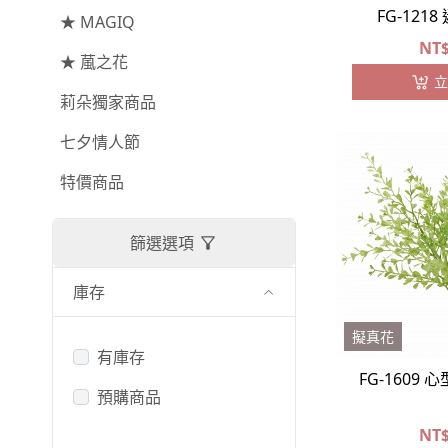
-
其他主花
FG-121
★ MAGIQ
提籃
NT
★ 葻之花
繡球花
立
-
金字塔繡球花
莉朵獨家商品
-
安娜貝爾繡球花
七夕情人節
-
日本繡球花
特價商品
-
重瓣繡球花
篩選選項
-
其他繡球花
庫存
配花
-
滿天星⧸木滿天星
擬真花
有庫存
-
黑種草⧸東方黑種草
FG-1609
預購商品
-
兔尾草
NT