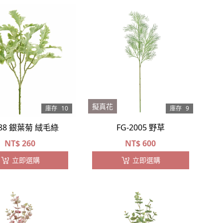
擬真花
庫存
10
庫存
9
188 銀葉菊 絨毛綠
FG-2005 野草
NT$
260
NT$
600
立即選購
立即選購