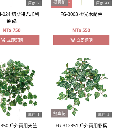
擬真花
庫存
2
庫存
41
特價27折
44-024 切斯特尤加利
FG-3003 極光木蘭葉
葉 綠
NT$
750
NT$
550
立即選購
立即選購
擬真花
庫存
1
庫存
2
12350 戶外兩用天竺
FG-312351 戶外兩用彩葉