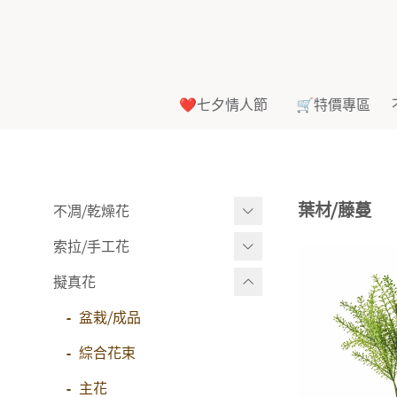
❤️七夕情人節
🛒特價專區
葉材⧸藤蔓
不凋⧸乾燥花
索拉⧸手工花
多色組合
-
大玫瑰
擬真花
索拉花(有花莖)
-
-
中玫瑰
原色
盆栽⧸成品
-
-
迷你玫瑰
莉朵獨家噴漆
綜合花束
-
-
其他
莉朵獨家水染
主花