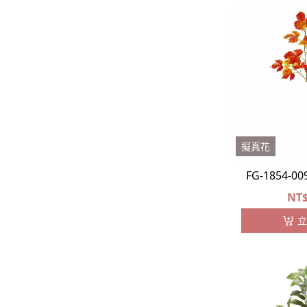
-
藤蔓類
-
松柏類
-
大型葉片
-
其他葉材
松蘿⧸苔蘚⧸基底
擬真花
果實
FG-1854-
-
胡椒漿果
NT
-
乾燥果實
立