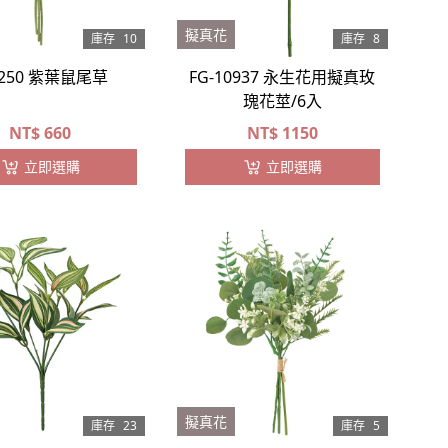
擬真花
庫存
10
庫存
8
-250 紫葉鼠尾草
FG-10937 永生花用擬真玫
瑰花莖/6入
NT$
660
NT$
1150
立即選購
立即選購
擬真花
庫存
23
庫存
5