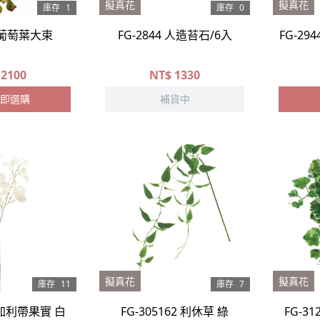
擬真花
擬真花
庫存
1
庫存
0
7 葡萄葉大束
FG-2844 人造苔石/6入
FG-29
2100
NT$
1330
即選購
補貨中
擬真花
擬真花
庫存
11
庫存
7
 尤加利帶果實 白
FG-305162 利休草 綠
FG-3