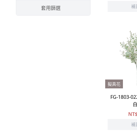
-
佳那利
補
套用篩選
-
小星花
-
旱雪蓮
-
臨花
-
麥仙翁
-
卡斯比亞⧸斯托貝
-
其他配花
擬真花
葉材
FG-1803-
-
其他配花
-
尤加利
NT
-
假葉樹
補
-
蕨葉