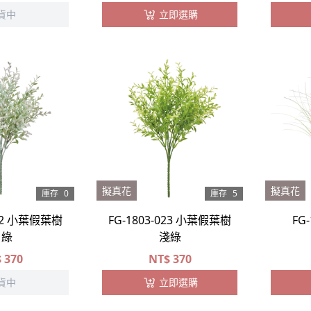
貨中
立即選購
擬真花
擬真花
庫存
0
庫存
5
022 小葉假葉樹
FG-1803-023 小葉假葉樹
FG
白綠
淺綠
$
370
NT$
370
貨中
立即選購