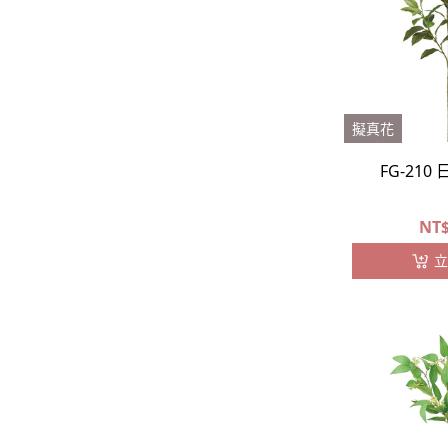
擬真花
FG-210
NT
立