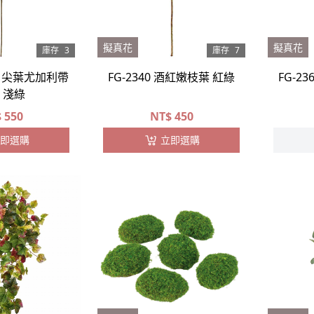
擬真花
擬真花
庫存
3
庫存
7
023 尖葉尤加利帶
FG-2340 酒紅嫩枝葉 紅綠
FG-23
 淺綠
$
550
NT$
450
即選購
立即選購