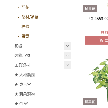
-
大地農園
玫瑰
配花
擬真花
-
大玫瑰
索拉花(僅花頭)
葉材⧸藤蔓
FG-4553-
-
-
中玫瑰
原色
枝條
NT
-
-
小玫瑰
莉朵獨家水染
果實
立
-
-
迷你玫瑰
大地農園
花器
-
庭園玫瑰
裝飾小物
手工花
小型花器
-
其他玫瑰
工具資材
中大型花器
裝飾⧸擺飾
★ 大地農園
主花
鐘罩⧸花框
花插
工具⧸型錄
-
百日草⧸太陽花⧸菊花
★ 東京堂
花盤⧸底座
線香
資材
-
蘭花⧸大理花
★ 莉朵選物
捧花架⧸吊架
-
康乃馨
擬真花
★ CLAY
藤圈⧸注連繩