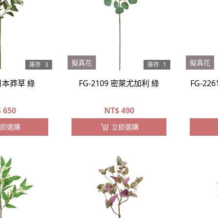
擬真花
擬真花
庫存
3
庫存
1
 日本莽草 綠
FG-2109 密萊尤加利 綠
FG-22
$
650
NT$
490
即選購
立即選購