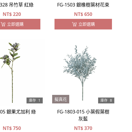
1328 吊竹草 紅綠
FG-1503 銀橡樹葉材花束
NT$
220
NT$
650
立即選購
立即選購
擬真花
庫存
1
庫存
8
1705 銀果尤加利 綠
FG-1803-015 小葉假葉樹
灰藍
NT$
750
NT$
370