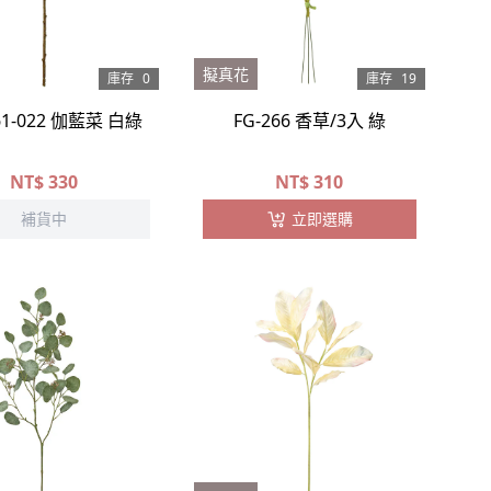
擬真花
庫存
0
庫存
19
61-022 伽藍菜 白綠
FG-266 香草/3入 綠
NT$
330
NT$
310
補貨中
立即選購