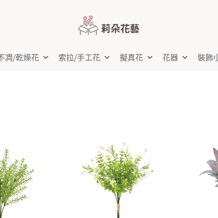
不凋⧸乾燥花
索拉⧸手工花
擬真花
花器
裝飾