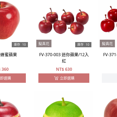
擬真花
擬真花
庫存
10
庫存
10
15 蜂蜜蘋果
FV-370-003 迷你蘋果/12入
FV-37
紅
$
360
NT$
630
即選購
立即選購