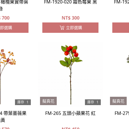
024 橄欖果實帶葉
FM-1920-020 霜色莓果 黑
FM-19
綠
$
700
NT$
300
即選購
立即選購
擬真花
擬真花
庫存
1
庫存
1
004 帶葉薔薇果
FM-265 五頭小蘋果花 紅
FM-2
橘黃