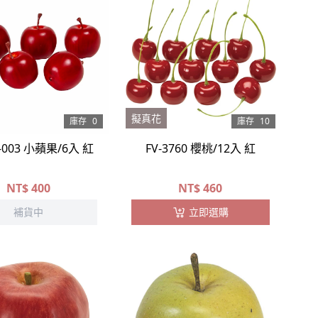
擬真花
庫存
0
庫存
10
1-003 小蘋果/6入 紅
FV-3760 櫻桃/12入 紅
NT$
400
NT$
460
補貨中
立即選購