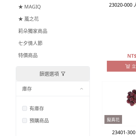
-
其他主花
23020-00
★ MAGIQ
提籃
★ 葻之花
繡球花
-
金字塔繡球花
莉朵獨家商品
-
安娜貝爾繡球花
七夕情人節
-
日本繡球花
特價商品
NT
-
重瓣繡球花
立
篩選選項
-
其他繡球花
庫存
配花
-
滿天星⧸木滿天星
有庫存
-
黑種草⧸東方黑種草
擬真花
預購商品
-
兔尾草
23401-3