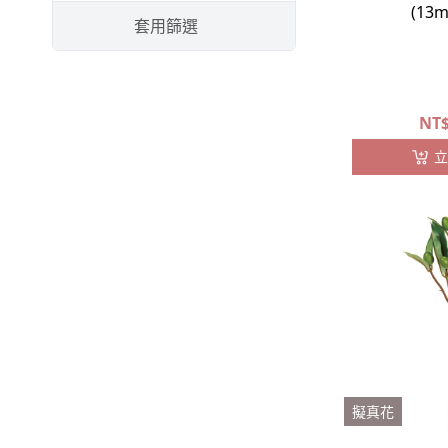
-
佳那利
(13
套用篩選
-
小星花
-
旱雪蓮
NT
-
臨花
立
-
麥仙翁
-
卡斯比亞⧸斯托貝
-
其他配花
葉材
-
其他配花
-
尤加利
-
假葉樹
擬真花
-
蕨葉