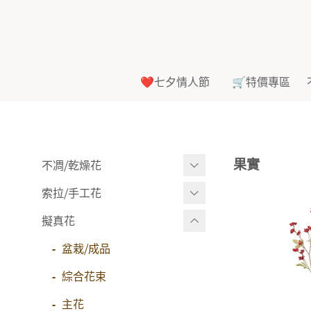
❤️七夕情人節
🛒特價專區
果實
不凋⧸乾燥花
索拉⧸手工花
多色組合
-
大玫瑰
擬真花
索拉花(有花莖)
-
-
中玫瑰
原色
盆栽⧸成品
-
-
迷你玫瑰
莉朵獨家噴漆
綜合花束
-
-
其他
莉朵獨家水染
主花