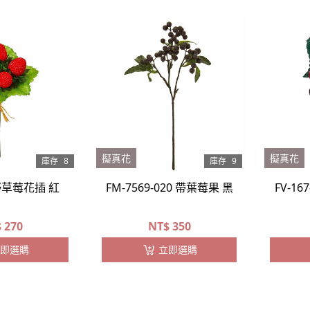
擬真花
擬真花
庫存
8
庫存
9
 野草莓花插 紅
FM-7569-020 帶葉莓果 黑
FV-16
$
270
NT$
350
即選購
立即選購