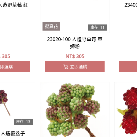
0 人造野草莓 紅
234
擬真花
庫存
11
23020-100 人造野草莓 萊
姆粉
$
305
NT$
305
即選購
立即選購
庫存
13
00 人造覆盆子