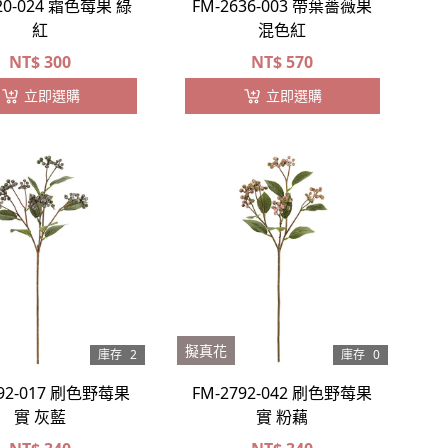
20-024 霜色莓果 綠
FM-2636-003 帶葉薔薇果
紅
混色紅
NT$
300
NT$
570
立即選購
立即選購
擬真花
庫存
2
庫存
0
792-017 刷色野莓果
FM-2792-042 刷色野莓果
實 灰藍
實 粉藕