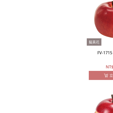
擬真花
FV-17
NT
立