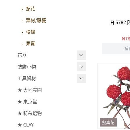
-
大地農園
玫瑰
配花
-
大玫瑰
索拉花(僅花頭)
葉材⧸藤蔓
FJ-578
-
-
中玫瑰
原色
枝條
NT
-
-
小玫瑰
莉朵獨家水染
果實
補
-
-
迷你玫瑰
大地農園
花器
-
庭園玫瑰
裝飾小物
手工花
小型花器
-
其他玫瑰
工具資材
中大型花器
裝飾⧸擺飾
★ 大地農園
主花
鐘罩⧸花框
花插
工具⧸型錄
-
百日草⧸太陽花⧸菊花
★ 東京堂
花盤⧸底座
線香
資材
-
蘭花⧸大理花
★ 莉朵選物
捧花架⧸吊架
-
康乃馨
擬真花
★ CLAY
藤圈⧸注連繩