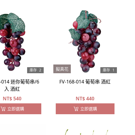
擬真花
庫存
2
庫存
1
7-014 迷你葡萄串/6
FV-168-014 葡萄串 酒紅
入 酒紅
NT$
540
NT$
440
立即選購
立即選購