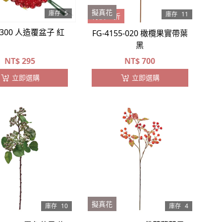
擬真花
庫存
5
庫存
11
特價25折
0-300 人造覆盆子 紅
FG-4155-020 橄欖果實帶葉
黑
NT$
295
NT$
700
立即選購
立即選購
擬真花
庫存
10
庫存
4