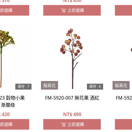
$
570
NT$
450
即選購
立即選購
擬真花
擬真花
庫存
7
庫存
6
-023 穀物小果
FM-5920-007 無花果 酒紅
FM-59
入 漸層綠
$
420
NT$
490
即選購
立即選購