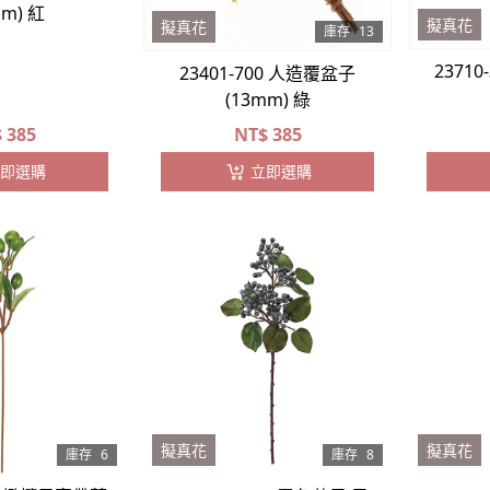
mm) 紅
擬真花
擬真花
庫存
13
2371
23401-700 人造覆盆子
(13mm) 綠
$
385
NT$
385
即選購
立即選購
擬真花
擬真花
庫存
6
庫存
8