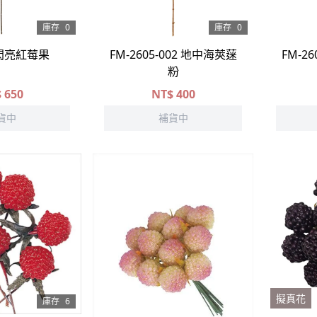
庫存
0
庫存
0
2 閃亮紅莓果
FM-2605-002 地中海莢蒾
FM-2
粉
$
650
NT$
400
貨中
補貨中
擬真花
庫存
6