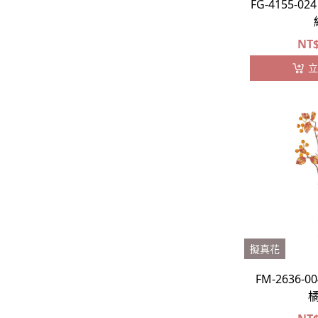
FG-4155-
-
藤蔓類
NT
-
松柏類
立
-
大型葉片
-
其他葉材
松蘿⧸苔蘚⧸基底
果實
-
胡椒漿果
-
乾燥果實
擬真花
FM-2636-