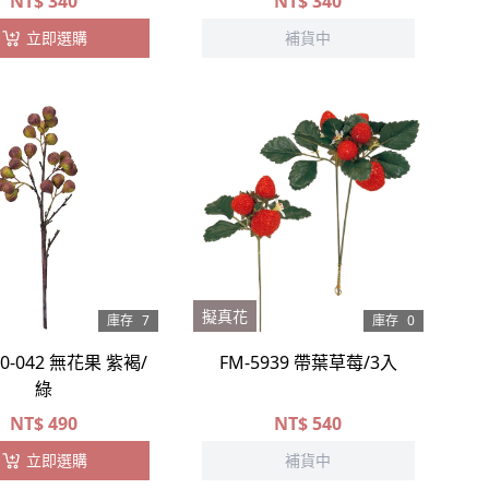
NT$
340
NT$
340
立即選購
補貨中
擬真花
庫存
7
庫存
0
20-042 無花果 紫褐/
FM-5939 帶葉草莓/3入
綠
NT$
490
NT$
540
立即選購
補貨中