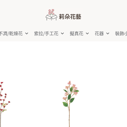
不凋⧸乾燥花
索拉⧸手工花
擬真花
花器
裝飾