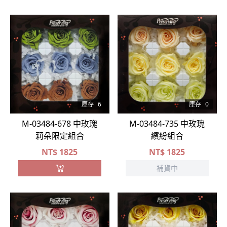
庫存
6
庫存
0
M-03484-678 中玫瑰
M-03484-735 中玫瑰
莉朵限定組合
繽紛組合
NT$
1825
NT$
1825
補貨中