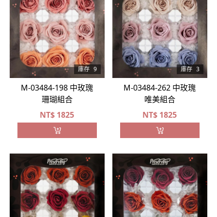
庫存
9
庫存
3
M-03484-198 中玫瑰
M-03484-262 中玫瑰
珊瑚組合
唯美組合
NT$
1825
NT$
1825