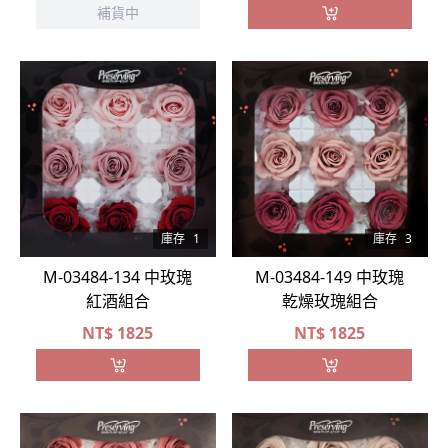
補貨中
庫存
1
庫存
3
M-03484-134 中玫瑰
M-03484-149 中玫瑰
紅酒組合
乾燥玫瑰組合
NT$
1825
NT$
1825