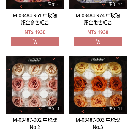
庫存
6
庫存
17
M-03484-961 中玫瑰
M-03484-974 中玫瑰
鑲金多色組合
鑲金復古組合
NT$
1930
NT$
1930
庫存
4
庫存
11
M-03487-002 中玫瑰
M-03487-003 中玫瑰
No.2
No.3