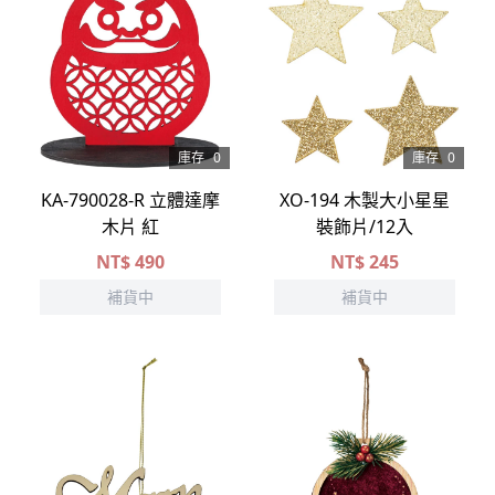
庫存
0
庫存
0
KA-790028-R 立體達摩
XO-194 木製大小星星
木片 紅
裝飾片/12入
NT$
490
NT$
245
補貨中
補貨中