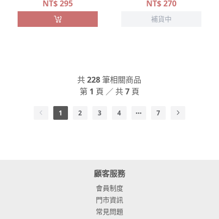
NT$
295
NT$
270
補貨中
共
228
筆相關商品
第
1
頁 ／ 共
7
頁
1
2
3
4
7
顧客服務
會員制度
門市資訊
常見問題