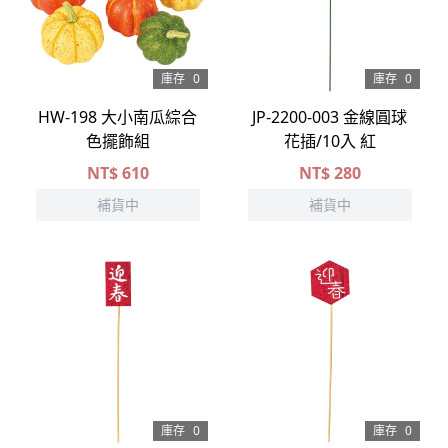
庫存
0
庫存
0
HW-198 大小南瓜綜合
JP-2200-003 金線圓球
色擺飾組
花插/10入 紅
NT$
610
NT$
280
補貨中
補貨中
庫存
0
庫存
0