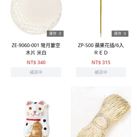
庫存
0
庫存
0
ZE-9060-001 彎月簍空
ZP-500 蘋果花插/6入
木片 米白
ＲＥＤ
NT$
340
NT$
315
補貨中
補貨中