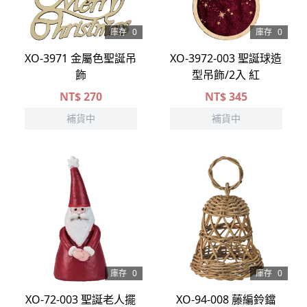
庫存
0
庫存
0
XO-3971 金屬色聖誕吊
XO-3972-003 聖誕球造
飾
型吊飾/2入 紅
NT$
270
NT$
345
補貨中
補貨中
庫存
0
庫存
0
XO-72-003 聖誕老人擺
XO-94-008 藤編鈴鐺