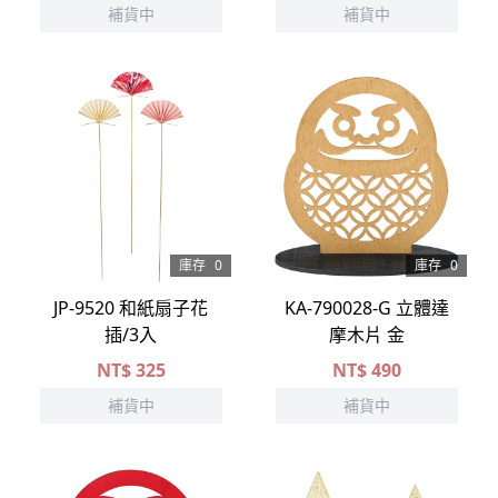
補貨中
補貨中
庫存
0
庫存
0
JP-9520 和紙扇子花
KA-790028-G 立體達
插/3入
摩木片 金
NT$
325
NT$
490
補貨中
補貨中