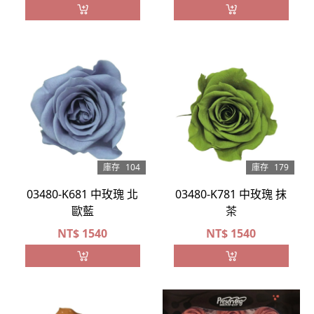
庫存
104
庫存
179
03480-K681 中玫瑰 北
03480-K781 中玫瑰 抹
歐藍
茶
NT$
1540
NT$
1540