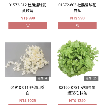
01572-512 杜鵑繡球花
01572-603 杜鵑繡球花
黃玫瑰
白藍
NT$
990
NT$
990
庫存
20
庫存
6
02160-K781 安娜貝爾
01910-011 迷你山藥
繡球花 抹茶
白
NT$
1025
NT$
1240