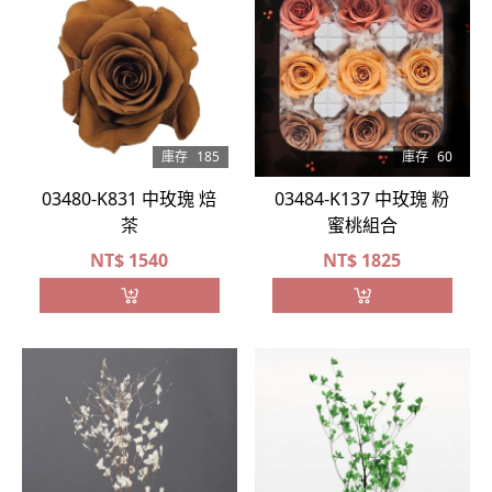
庫存
185
庫存
60
03480-K831 中玫瑰 焙
03484-K137 中玫瑰 粉
茶
蜜桃組合
NT$
1540
NT$
1825