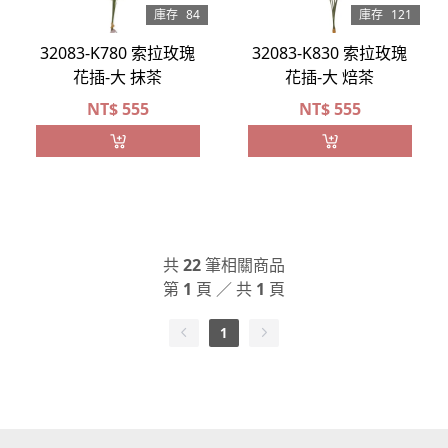
庫存
84
庫存
121
32083-K780 索拉玫瑰
32083-K830 索拉玫瑰
花插-大 抹茶
花插-大 焙茶
NT$
555
NT$
555
共
22
筆相關商品
第
1
頁 ／ 共
1
頁
1