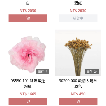
白
酒紅
NT$
2030
NT$
2030
補貨中
庫存
7
庫存
24
05550-101 蝴蝶陸蓮
30200-000 穀精太陽草
粉紅
原色
NT$
1665
NT$
450