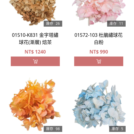
庫存
26
庫存
11
01510-K831 金字塔繡
01572-103 杜鵑繡球花
球花(漸層) 焙茶
白粉
NT$
1240
NT$
990
庫存
98
庫存
5