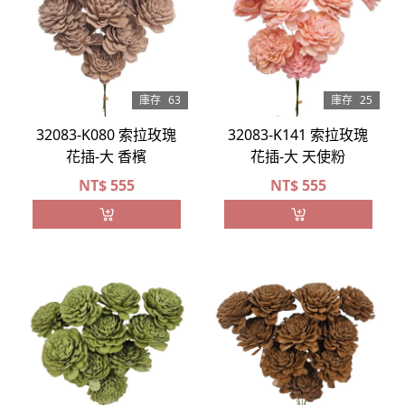
庫存
63
庫存
25
32083-K080 索拉玫瑰
32083-K141 索拉玫瑰
花插-大 香檳
花插-大 天使粉
NT$
555
NT$
555