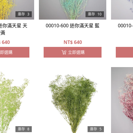
庫存
3
庫存
10
1 迷你滿天星 天
00010-600 迷你滿天星 藍
0001
使黃
$
640
NT$
640
即選購
立即選購
庫存
8
庫存
5