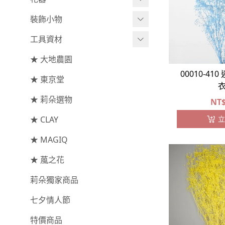
-
莉朵獨家噴漆
裝飾小物
綜合花束
小型花器
-
莉朵獨家水染
工具資材
主花
中大型花器
裝飾⧸擺飾
-
大地農園
★ 大地農園
配花
鐘罩⧸花框
花插
工具⧸型錄
00010-41
★ 東京堂
索拉花(僅花頭)
葉材⧸藤蔓
花盤⧸底座
線香
資材
-
原色
★ 莉朵選物
枝條
捧花架⧸吊架
NT
-
莉朵獨家水染
★ CLAY
果實
藤圈⧸注連繩
立
-
大地農園
★ MAGIQ
提籃
★ 葻之花
手工花
莉朵獨家商品
七夕情人節
特價商品