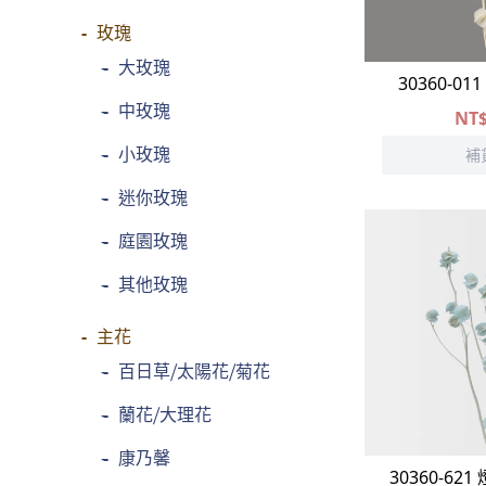
玫瑰
-
大玫瑰
30360-0
-
中玫瑰
NT
-
小玫瑰
補
-
迷你玫瑰
-
庭園玫瑰
-
其他玫瑰
主花
-
百日草⧸太陽花⧸菊花
-
蘭花⧸大理花
-
康乃馨
30360-62