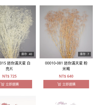
庫存
40
庫存
7
0-015 迷你滿天星 白
00010-081 迷你滿天星 粉
亮片
米褐
NT$
725
NT$
640
立即選購
立即選購