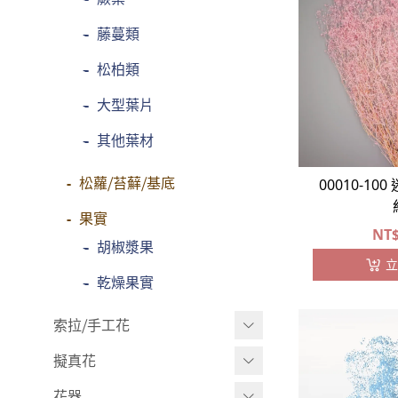
-
藤蔓類
-
松柏類
-
大型葉片
-
其他葉材
松蘿⧸苔蘚⧸基底
00010-10
果實
NT
-
胡椒漿果
立
-
乾燥果實
索拉⧸手工花
擬真花
索拉花(有花莖)
-
原色
花器
盆栽⧸成品