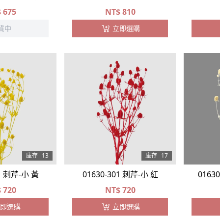
$
675
NT$
810
貨中
立即選購
庫存
13
庫存
17
01 刺芹-小 黃
01630-301 刺芹-小 紅
0163
$
720
NT$
720
即選購
立即選購