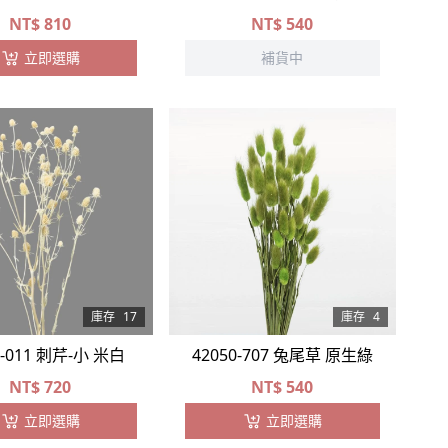
NT$
810
NT$
540
立即選購
補貨中
庫存
17
庫存
4
0-011 刺芹-小 米白
42050-707 兔尾草 原生綠
NT$
720
NT$
540
立即選購
立即選購