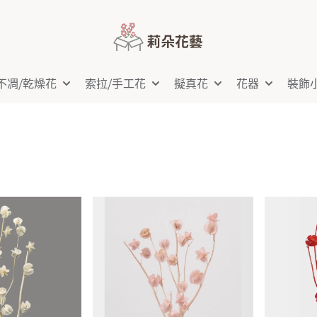
不凋⧸乾燥花
索拉⧸手工花
擬真花
花器
裝飾