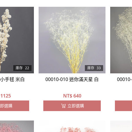
庫存
22
庫存
33
11 小手毬 米白
00010-010 迷你滿天星 白
0001
1125
NT$
640
即選購
立即選購