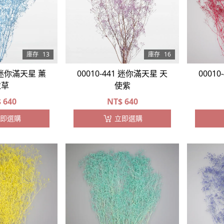
庫存
13
庫存
16
0 迷你滿天星 薰
00010-441 迷你滿天星 天
0001
衣草
使紫
$
640
NT$
640
即選購
立即選購