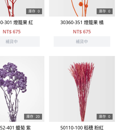
庫存
0
庫存
0
60-301 燈籠果 紅
30360-351 燈籠果 橘
NT$
675
NT$
675
補貨中
補貨中
庫存
20
庫存
0
052-401 蠟菊 紫
50110-100 稻穗 粉紅