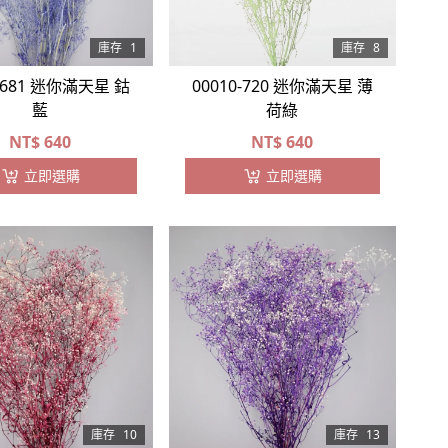
庫存
1
庫存
8
0-681 迷你滿天星 鈷
00010-720 迷你滿天星 薄
藍
荷綠
NT$
640
NT$
640
立即選購
立即選購
庫存
10
庫存
13