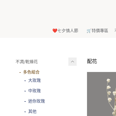
❤️七夕情人節
🛒特價專區
配花
不凋⧸乾燥花
多色組合
-
大玫瑰
-
中玫瑰
-
迷你玫瑰
-
其他