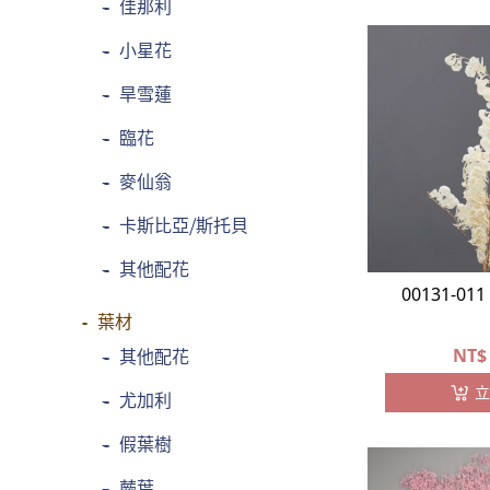
-
佳那利
-
小星花
-
旱雪蓮
-
臨花
-
麥仙翁
-
卡斯比亞⧸斯托貝
-
其他配花
00131-0
葉材
NT$
-
其他配花
立
-
尤加利
-
假葉樹
-
蕨葉