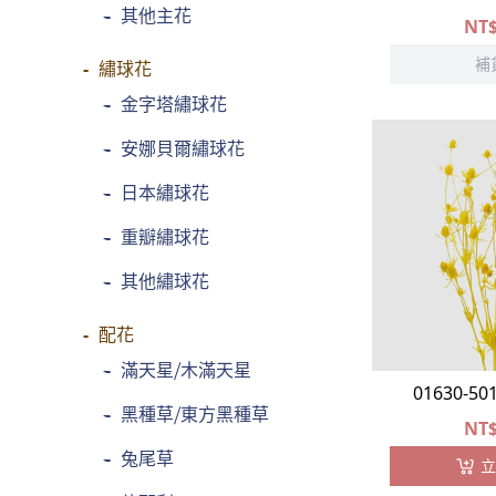
-
其他主花
NT
補
繡球花
-
金字塔繡球花
-
安娜貝爾繡球花
-
日本繡球花
-
重瓣繡球花
-
其他繡球花
配花
-
滿天星⧸木滿天星
01630-5
-
黑種草⧸東方黑種草
NT
-
兔尾草
立