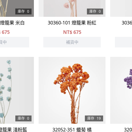
庫存
0
庫存
0
11 燈籠果 米白
30360-101 燈籠果 粉紅
303
$
675
NT$
675
貨中
補貨中
庫存
0
庫存
19
1 燈籠果 淺粉藍
32052-351 蠟菊 橘
32