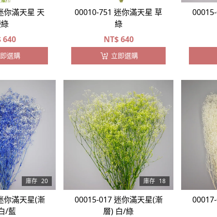
1 迷你滿天星 天
00010-751 迷你滿天星 草
0001
使綠
綠
$
640
NT$
640
即選購
立即選購
庫存
20
庫存
18
6 迷你滿天星(漸
00015-017 迷你滿天星(漸
0001
 白/藍
層) 白/綠