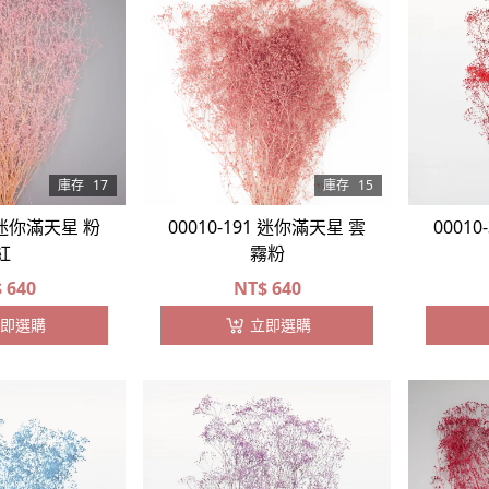
庫存
17
庫存
15
0 迷你滿天星 粉
00010-191 迷你滿天星 雲
0001
紅
霧粉
$
640
NT$
640
即選購
立即選購