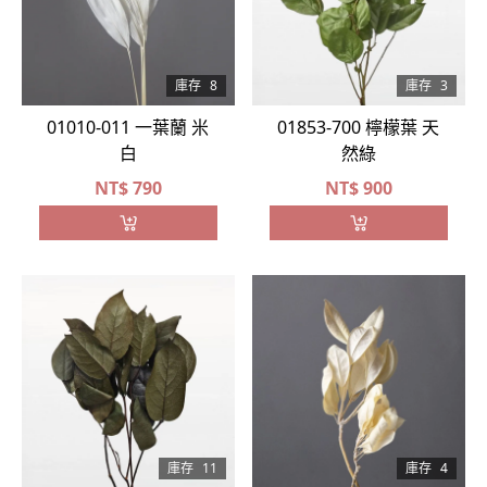
庫存
8
庫存
3
01010-011 一葉蘭 米
01853-700 檸檬葉 天
白
然綠
NT$
790
NT$
900
庫存
11
庫存
4