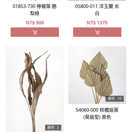
01853-730 檸檬葉 酪
05800-011 洋玉蘭 米
梨綠
白
NT$
900
NT$
1370
庫存
10
54060-000 棕櫚扇葉
(葵扇型) 原色
庫存
2