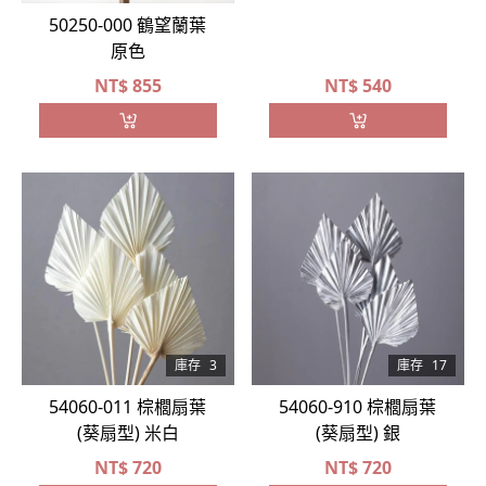
50250-000 鶴望蘭葉
原色
NT$
855
NT$
540
庫存
3
庫存
17
54060-011 棕櫚扇葉
54060-910 棕櫚扇葉
(葵扇型) 米白
(葵扇型) 銀
NT$
720
NT$
720