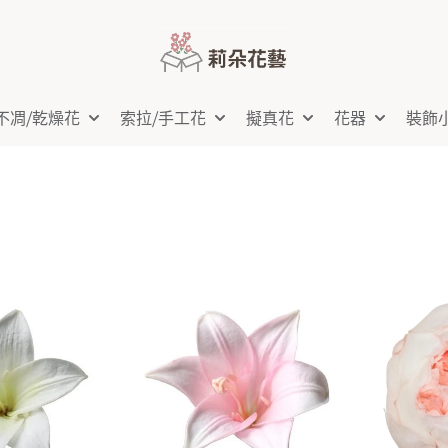
不凋⧸乾燥花
索拉⧸手工花
擬真花
花器
裝飾