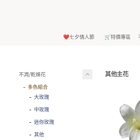
❤️七夕情人節
🛒特價專區
其他主花
不凋⧸乾燥花
多色組合
-
大玫瑰
-
中玫瑰
-
迷你玫瑰
-
其他