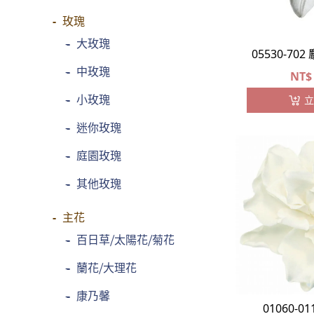
玫瑰
-
大玫瑰
05530-70
-
中玫瑰
NT$
-
小玫瑰
立
-
迷你玫瑰
-
庭園玫瑰
-
其他玫瑰
主花
-
百日草⧸太陽花⧸菊花
-
蘭花⧸大理花
-
康乃馨
01060-0