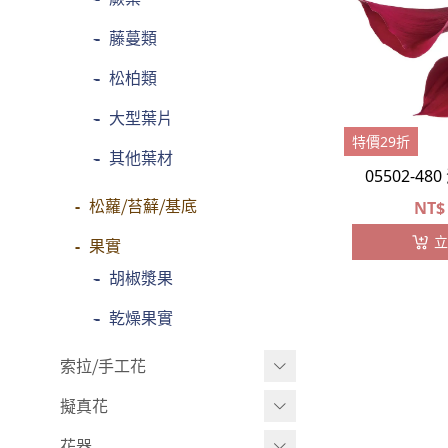
-
藤蔓類
-
松柏類
-
大型葉片
特價29折
-
其他葉材
05502-48
松蘿⧸苔蘚⧸基底
NT$
立
果實
-
胡椒漿果
-
乾燥果實
索拉⧸手工花
擬真花
索拉花(有花莖)
-
原色
花器
盆栽⧸成品