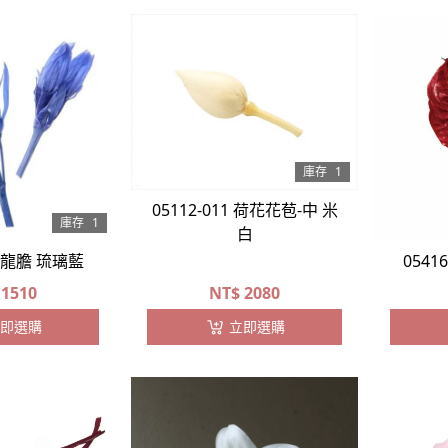
庫存
1
05112-011 荷花花苞-中 米
庫存
1
白
00 龍膽 琉璃藍
0541
1510
NT$
2080
即選購
立即選購