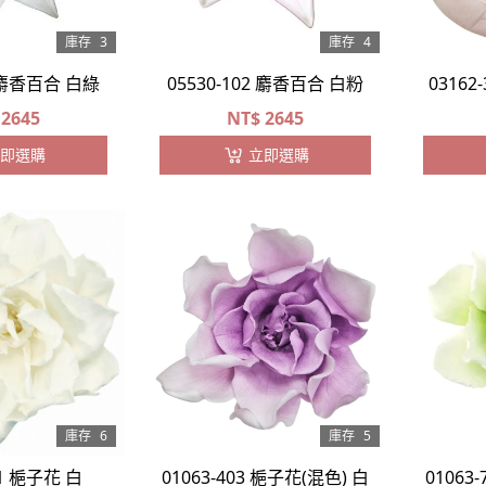
庫存
3
庫存
4
2 麝香百合 白綠
05530-102 麝香百合 白粉
03162
2645
NT$
2645
即選購
立即選購
庫存
6
庫存
5
11 梔子花 白
01063-403 梔子花(混色) 白
01063