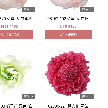
庫存
5
庫存
3
-370 芍藥-大 白蜜桃
03162-102 芍藥-大 白粉
NT$
4185
NT$
4185
立即選購
立即選購
庫存
7
庫存
3
-703 梔子花(混色) 白
02930-221 藍盆花 草莓