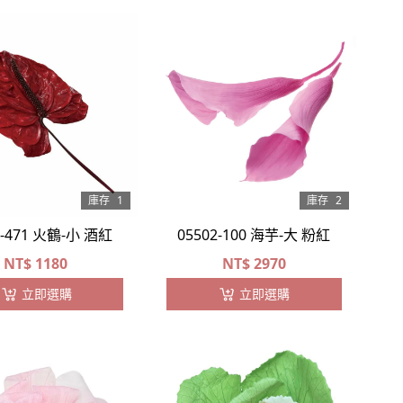
庫存
1
庫存
2
6-471 火鶴-小 酒紅
05502-100 海芋-大 粉紅
NT$
1180
NT$
2970
立即選購
立即選購