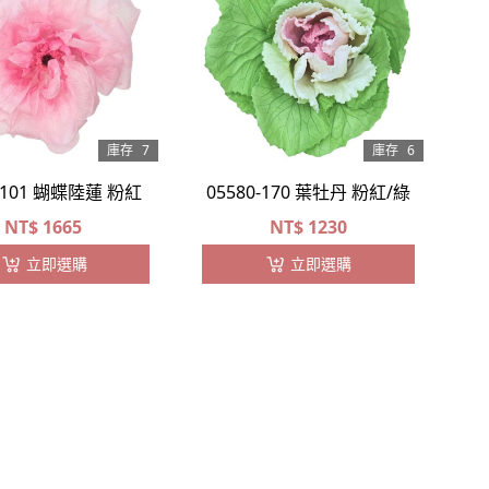
庫存
7
庫存
6
0-101 蝴蝶陸蓮 粉紅
05580-170 葉牡丹 粉紅/綠
NT$
1665
NT$
1230
立即選購
立即選購