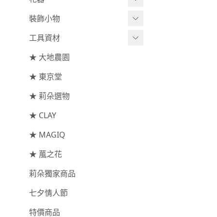
-
莉朵獨家噴漆
裝飾小物
綜合花束
小型花器
-
莉朵獨家水染
工具資材
主花
中大型花器
裝飾⧸擺飾
-
大地農園
★ 大地農園
配花
鐘罩⧸花框
花插
工具⧸型錄
★ 東京堂
索拉花(僅花頭)
葉材⧸藤蔓
花盤⧸底座
線香
資材
-
原色
★ 莉朵選物
枝條
捧花架⧸吊架
-
莉朵獨家水染
★ CLAY
果實
藤圈⧸注連繩
-
大地農園
★ MAGIQ
提籃
★ 葻之花
手工花
莉朵獨家商品
七夕情人節
特價商品