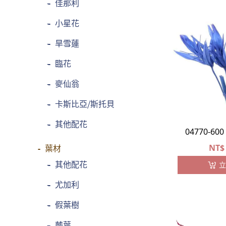
-
佳那利
-
小星花
-
旱雪蓮
-
臨花
-
麥仙翁
-
卡斯比亞⧸斯托貝
-
其他配花
04770-6
NT$
葉材
-
其他配花
立
-
尤加利
-
假葉樹
-
蕨葉