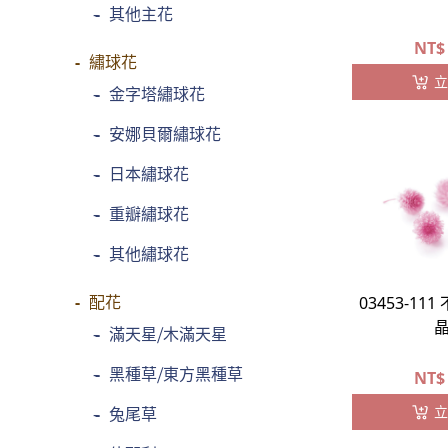
-
其他主花
NT$
繡球花
立
-
金字塔繡球花
-
安娜貝爾繡球花
-
日本繡球花
-
重瓣繡球花
-
其他繡球花
配花
03453-11
-
滿天星⧸木滿天星
-
黑種草⧸東方黑種草
NT$
立
-
兔尾草