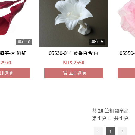
庫存
3
庫存
6
0 海芋-大 酒紅
05530-011 麝香百合 白
0555
2970
NT$
2550
即選購
立即選購
共
20
筆相關商品
第
1
頁 ／ 共
1
頁
1