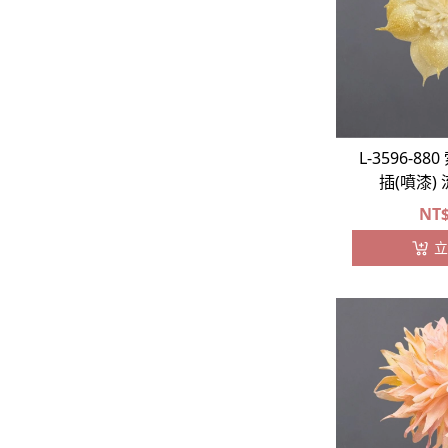
L-3596-8
插(噴漆)
NT
立