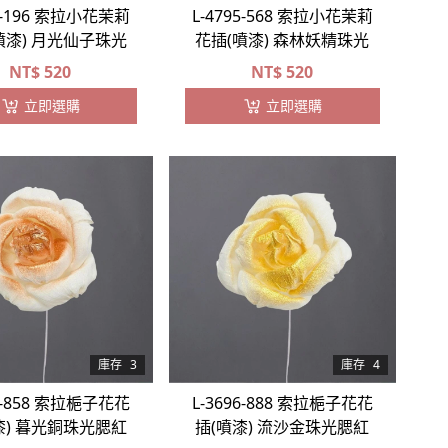
95-196 索拉小花茉莉
L-4795-568 索拉小花茉莉
噴漆) 月光仙子珠光
花插(噴漆) 森林妖精珠光
NT$
520
NT$
520
立即選購
立即選購
庫存
3
庫存
4
96-858 索拉梔子花花
L-3696-888 索拉梔子花花
漆) 暮光銅珠光腮紅
插(噴漆) 流沙金珠光腮紅