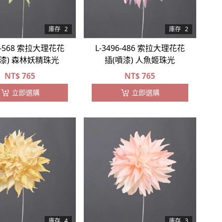
庫存
2
庫存
2
96-568 索拉大理花花
L-3496-486 索拉大理花花
噴漆) 森林妖精珠光
插(噴漆) 人魚姬珠光
NT$
765
NT$
765
立即選購
立即選購
庫存
4
庫存
3