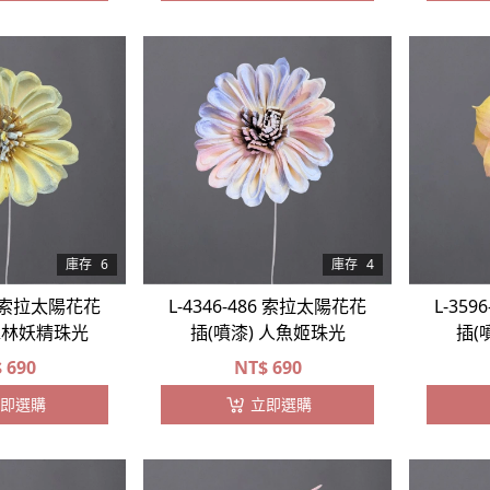
庫存
6
庫存
4
68 索拉太陽花花
L-4346-486 索拉太陽花花
L-35
 森林妖精珠光
插(噴漆) 人魚姬珠光
插(
$
690
NT$
690
即選購
立即選購