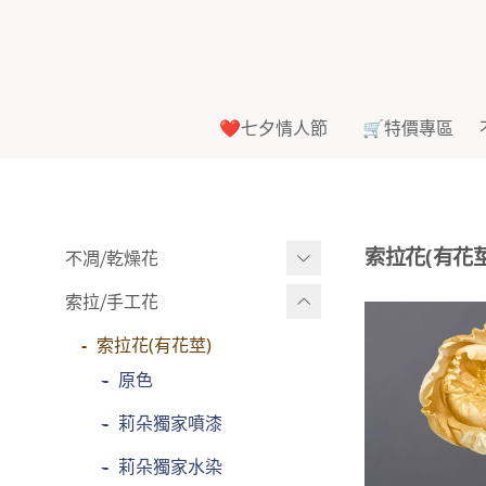
❤️七夕情人節
🛒特價專區
索拉花(有花莖
不凋⧸乾燥花
索拉⧸手工花
多色組合
-
大玫瑰
索拉花(有花莖)
-
-
中玫瑰
原色
-
-
迷你玫瑰
莉朵獨家噴漆
-
-
其他
莉朵獨家水染