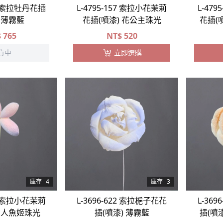
22 索拉牡丹花插
L-4795-157 索拉小花茉莉
L-47
) 薄霧藍
花插(噴漆) 花公主珠光
花插(
$
765
NT$
520
貨中
立即選購
庫存
4
庫存
3
86 索拉小花茉莉
L-3696-622 索拉梔子花花
L-36
) 人魚姬珠光
插(噴漆) 薄霧藍
插(噴