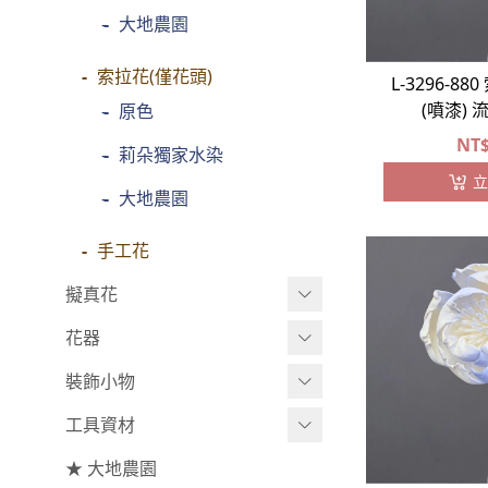
-
大地農園
玫瑰
-
大玫瑰
索拉花(僅花頭)
L-3296-8
(噴漆)
-
-
中玫瑰
原色
NT
-
-
小玫瑰
莉朵獨家水染
立
-
-
迷你玫瑰
大地農園
-
庭園玫瑰
手工花
-
其他玫瑰
擬真花
花器
主花
盆栽⧸成品
-
百日草⧸太陽花⧸菊花
裝飾小物
綜合花束
小型花器
-
蘭花⧸大理花
工具資材
主花
中大型花器
裝飾⧸擺飾
-
康乃馨
★ 大地農園
配花
鐘罩⧸花框
花插
工具⧸型錄