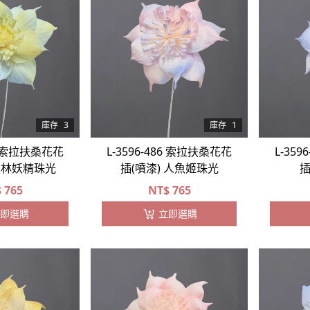
庫存
3
庫存
1
68 索拉扶桑花花
L-3596-486 索拉扶桑花花
L-35
 森林妖精珠光
插(噴漆) 人魚姬珠光
插
$
765
NT$
765
即選購
立即選購