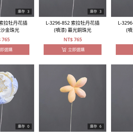
庫存
3
庫存
3
80 索拉牡丹花插
L-3296-852 索拉牡丹花插
L-32
 流沙金珠光
(噴漆) 暮光銅珠光
(
$
765
NT$
765
即選購
立即選購
庫存
0
庫存
6