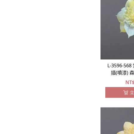
L-3596-5
插(噴漆)
NT
立