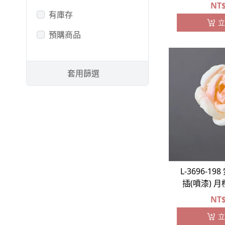
-
佳那利
NT
有庫存
立
-
小星花
預購商品
-
旱雪蓮
-
臨花
套用篩選
-
麥仙翁
-
卡斯比亞⧸斯托貝
-
其他配花
葉材
-
其他配花
L-3696-1
插(噴漆) 
-
尤加利
NT
-
假葉樹
立
-
蕨葉