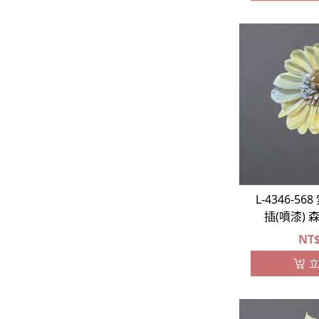
-
藤蔓類
-
松柏類
-
大型葉片
-
其他葉材
松蘿⧸苔蘚⧸基底
果實
-
胡椒漿果
L-4346-5
插(噴漆)
-
乾燥果實
NT
立