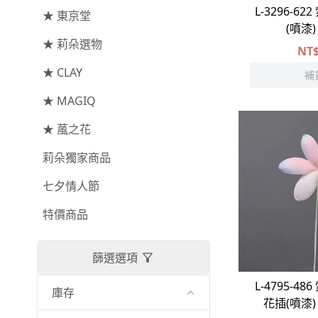
-
其他主花
L-3296-6
★ 東京堂
葉材⧸藤蔓
花盤⧸底座
線香
資材
(噴漆
★ 莉朵選物
繡球花
枝條
捧花架⧸吊架
NT
-
金字塔繡球花
★ CLAY
果實
藤圈⧸注連繩
補
-
安娜貝爾繡球花
★ MAGIQ
提籃
-
日本繡球花
★ 葻之花
-
重瓣繡球花
莉朵獨家商品
-
其他繡球花
七夕情人節
特價商品
配花
-
滿天星⧸木滿天星
篩選選項
-
黑種草⧸東方黑種草
L-4795-4
庫存
-
兔尾草
花插(噴漆