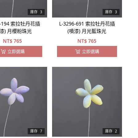
庫存
3
庫存
3
96-194 索拉牡丹花插
L-3296-691 索拉牡丹花插
噴漆) 月櫻粉珠光
(噴漆) 月光藍珠光
NT$
765
NT$
765
立即選購
立即選購
庫存
7
庫存
2