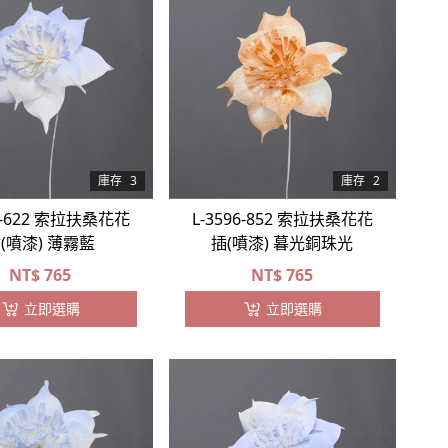
庫存
3
庫存
2
96-622 索拉扶桑花花
L-3596-852 索拉扶桑花花
(噴漆) 薄霧藍
插(噴漆) 暮光銅珠光
NT$
765
NT$
765
立即選購
立即選購