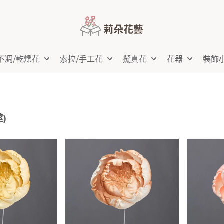
不凋⧸乾燥花
索拉⧸手工花
擬真花
花器
裝飾
)