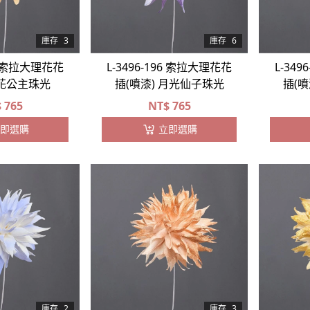
庫存
3
庫存
6
57 索拉大理花花
L-3496-196 索拉大理花花
L-34
 花公主珠光
插(噴漆) 月光仙子珠光
插(
$
765
NT$
765
即選購
立即選購
庫存
2
庫存
3