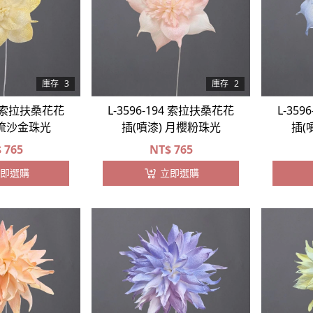
庫存
3
庫存
2
80 索拉扶桑花花
L-3596-194 索拉扶桑花花
L-35
 流沙金珠光
插(噴漆) 月櫻粉珠光
插(
$
765
NT$
765
即選購
立即選購