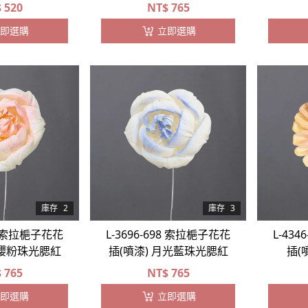
$
520
NT$
765
即選購
立即選購
庫存
2
庫存
3
98 索拉梔子花花
L-3696-698 索拉梔子花花
L-43
月櫻粉珠光腮紅
插(噴漆) 月光藍珠光腮紅
插(
$
765
NT$
765
即選購
立即選購