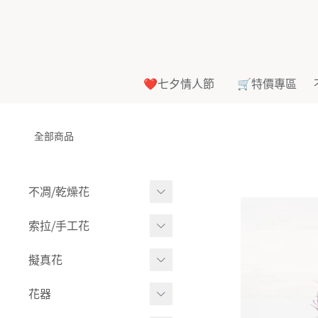
❤️七夕情人節
🛒特價專區
全部商品
不凋⧸乾燥花
多色組合
索拉⧸手工花
-
大玫瑰
索拉花(有花莖)
擬真花
-
中玫瑰
-
原色
盆栽⧸成品
花器
-
迷你玫瑰
-
莉朵獨家噴漆