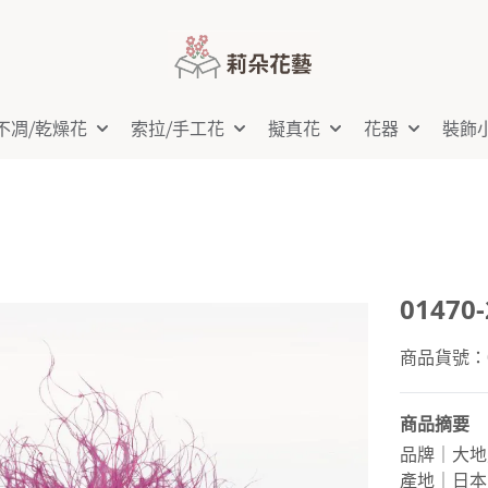
不凋⧸乾燥花
索拉⧸手工花
擬真花
花器
裝飾
01470
商品貨號：01
商品摘要
品牌｜大地
產地｜日本