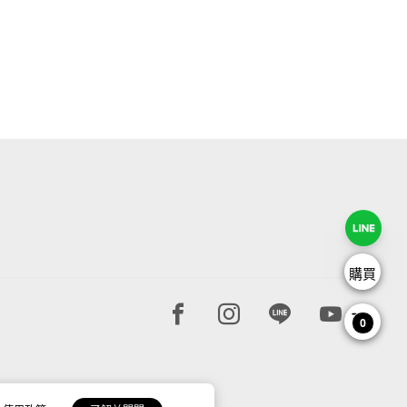
購買
Facebook page
Instagram page
Line page
Youtube 
0