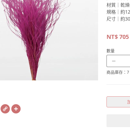
材質｜乾燥
規格｜約12
尺寸｜約30
NT$
705
數量
－
商品庫存：
7
book
X
Copy
Share
Link