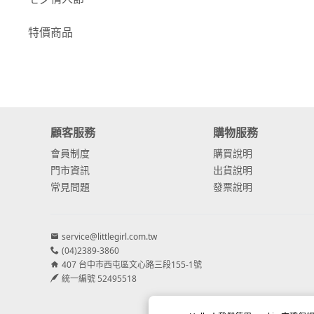
-
康乃馨
特價商品
-
其他主花
繡球花
-
金字塔繡球花
顧客服務
購物服務
-
安娜貝爾繡球花
會員制度
購買說明
-
日本繡球花
門市資訊
出貨說明
常見問題
發票說明
-
重瓣繡球花
-
其他繡球花
service@littlegirl.com.tw
(04)2389-3860
配花
407 台中市西屯區文心路三段155-1號
-
滿天星⧸木滿天星
統一編號 52495518
-
黑種草⧸東方黑種