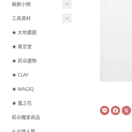
綜合花束
小型花器
裝飾小物
-
其他
-
莉朵獨家水染
主花
中大型花器
裝飾⧸擺飾
工具資材
玫瑰
-
大地農園
配花
鐘罩⧸花框
花插
-
大玫瑰
工具⧸型錄
★ 大地農園
索拉花(僅花頭)
葉材⧸藤蔓
花盤⧸底座
線香
-
中玫瑰
資材
-
原色
★ 東京堂
枝條
捧花架⧸吊架
-
小玫瑰
-
莉朵獨家水染
果實
★ 莉朵選物
藤圈⧸注連繩
-
迷你玫瑰
-
大地農園
提籃
★ CLAY
-
庭園玫瑰
手工花
-
其他玫瑰
★ MAGIQ
主花
★ 葻之花
Line
Face
-
百日草⧸太陽花⧸
莉朵獨家商品
菊花
-
蘭花⧸大理花
七夕情人節