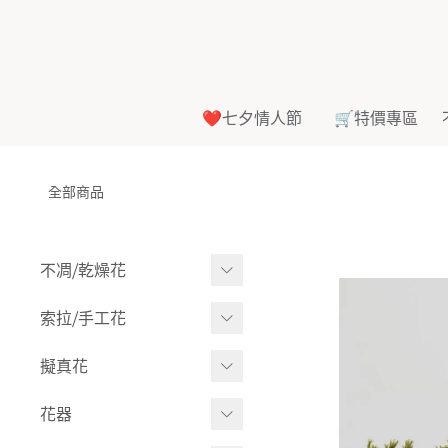
❤️七夕情人節
🛒特價專區
全部商品
不凋⧸乾燥花
多色組合
索拉⧸手工花
-
大玫瑰
索拉花(有花莖)
擬真花
-
中玫瑰
-
原色
盆栽⧸成品
花器
-
迷你玫瑰
-
莉朵獨家噴漆