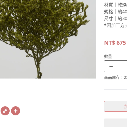
材質｜乾燥
規格｜約40
尺寸｜約30
*因加工方
NT$
675
數量
－
商品庫存：
2
book
X
Copy
Share
Link