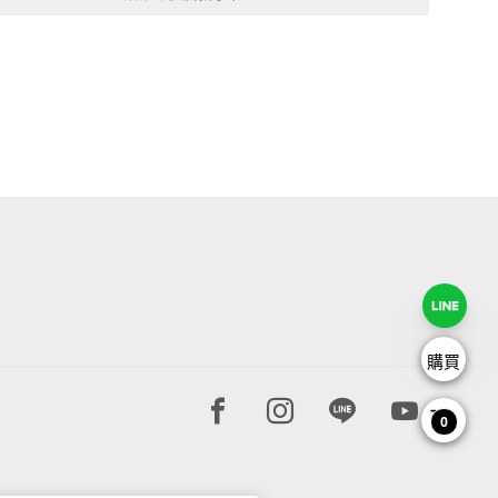
購買
Facebook page
Instagram page
Line page
Youtube 
0