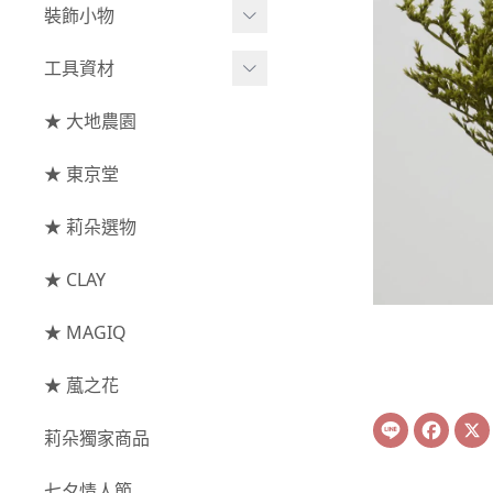
綜合花束
小型花器
裝飾小物
-
其他
-
莉朵獨家水染
主花
中大型花器
裝飾⧸擺飾
工具資材
玫瑰
-
大地農園
配花
鐘罩⧸花框
花插
-
大玫瑰
工具⧸型錄
★ 大地農園
索拉花(僅花頭)
葉材⧸藤蔓
花盤⧸底座
線香
-
中玫瑰
資材
-
原色
★ 東京堂
枝條
捧花架⧸吊架
-
小玫瑰
-
莉朵獨家水染
果實
★ 莉朵選物
藤圈⧸注連繩
-
迷你玫瑰
-
大地農園
提籃
★ CLAY
-
庭園玫瑰
手工花
-
其他玫瑰
★ MAGIQ
主花
★ 葻之花
-
百日草⧸太陽花⧸
Line
Face
莉朵獨家商品
菊花
-
蘭花⧸大理花
七夕情人節