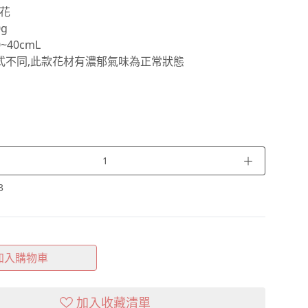
花
g
~40cmL
式不同,此款花材有濃郁氣味為正常狀態
＋
3
加入購物車
加入收藏清單