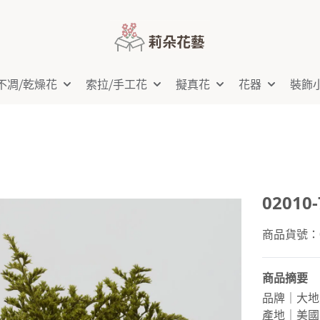
不凋⧸乾燥花
索拉⧸手工花
擬真花
花器
裝飾
02010
商品貨號：02
商品摘要
品牌｜大地
產地｜美國