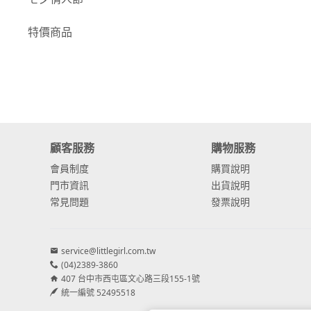
-
康乃馨
特價商品
-
其他主花
繡球花
-
金字塔繡球花
-
安娜貝爾繡球花
顧客服務
購物服務
-
日本繡球花
會員制度
購買說明
門市資訊
出貨說明
-
重瓣繡球花
常見問題
發票說明
-
其他繡球花
配花
service@littlegirl.com.tw
(04)2389-3860
-
滿天星⧸木滿天星
407 台中市西屯區文心路三段155-1號
統一編號 52495518
-
黑種草⧸東方黑種