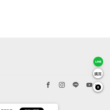
購買
Facebook page
Instagram page
Line page
Youtube 
0