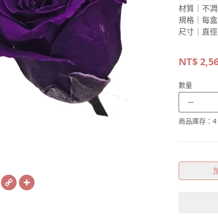
材質｜不凋
規格｜每盒
尺寸｜直徑約
NT$
2,5
數量
－
商品庫存：
4
book
X
Copy
Share
Link