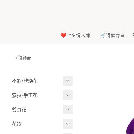
❤️七夕情人節
🛒特價專區
全部商品
不凋⧸乾燥花
多色組合
索拉⧸手工花
-
大玫瑰
索拉花(有花莖)
擬真花
-
中玫瑰
-
原色
盆栽⧸成品
花器
-
迷你玫瑰
-
莉朵獨家噴漆