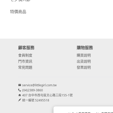
-
康乃馨
特價商品
-
其他主花
繡球花
-
金字塔繡球花
顧客服務
購物服務
-
安娜貝爾繡球花
會員制度
購買說明
-
日本繡球花
門市資訊
出貨說明
常見問題
發票說明
-
重瓣繡球花
-
其他繡球花
service@littlegirl.com.tw
(04)2389-3860
配花
407 台中市西屯區文心路三段155-1號
-
滿天星⧸木滿天星
統一編號 52495518
-
黑種草⧸東方黑種