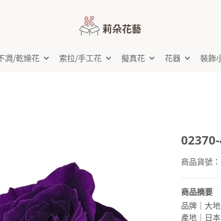
不凋⧸乾燥花
索拉⧸手工花
擬真花
花器
裝飾
0237
商品貨號：02
商品摘要
品牌｜大地
產地｜日本