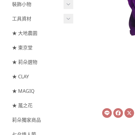
綜合花束
小型花器
裝飾小物
-
其他
-
莉朵獨家水染
主花
中大型花器
裝飾⧸擺飾
工具資材
玫瑰
-
大地農園
配花
鐘罩⧸花框
花插
-
大玫瑰
工具⧸型錄
★ 大地農園
索拉花(僅花頭)
葉材⧸藤蔓
花盤⧸底座
線香
-
中玫瑰
資材
-
原色
★ 東京堂
枝條
捧花架⧸吊架
-
小玫瑰
-
莉朵獨家水染
果實
★ 莉朵選物
藤圈⧸注連繩
-
迷你玫瑰
-
大地農園
提籃
★ CLAY
-
庭園玫瑰
手工花
-
其他玫瑰
★ MAGIQ
主花
★ 葻之花
Line
Face
-
百日草⧸太陽花⧸
莉朵獨家商品
菊花
-
蘭花⧸大理花
七夕情人節