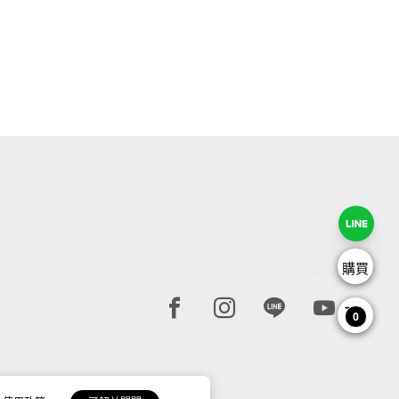
購買
Facebook page
Instagram page
Line page
Youtube 
0