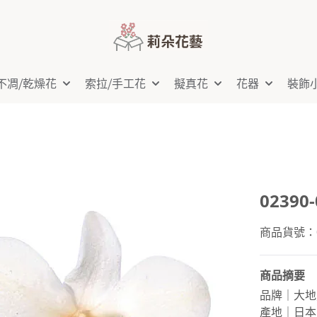
不凋⧸乾燥花
索拉⧸手工花
擬真花
花器
裝飾
02390
商品貨號：02
商品摘要
品牌｜大地
產地｜日本