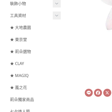
綜合花束
小型花器
裝飾小物
-
其他
-
莉朵獨家水染
主花
中大型花器
裝飾⧸擺飾
工具資材
玫瑰
-
大地農園
配花
鐘罩⧸花框
花插
-
大玫瑰
工具⧸型錄
★ 大地農園
索拉花(僅花頭)
葉材⧸藤蔓
花盤⧸底座
線香
-
中玫瑰
資材
-
原色
★ 東京堂
枝條
捧花架⧸吊架
-
小玫瑰
-
莉朵獨家水染
果實
★ 莉朵選物
藤圈⧸注連繩
-
迷你玫瑰
-
大地農園
提籃
★ CLAY
-
庭園玫瑰
手工花
-
其他玫瑰
★ MAGIQ
主花
★ 葻之花
Line
Face
-
百日草⧸太陽花⧸
莉朵獨家商品
菊花
-
蘭花⧸大理花
七夕情人節