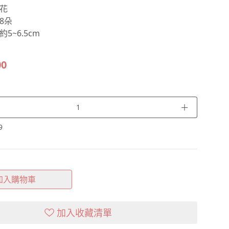
花
8朵
5~6.5cm
00
＋
9
加入購物車
加入收藏清單