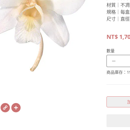
材質｜不凋
規格｜每盒
尺寸｜直徑約
NT$
1,7
數量
－
商品庫存：
1
book
X
Copy
Share
Link