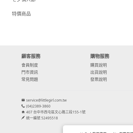
-
康乃馨
特價商品
-
其他主花
繡球花
-
金字塔繡球花
顧客服務
購物服務
-
安娜貝爾繡球花
會員制度
購買說明
-
日本繡球花
門市資訊
出貨說明
常見問題
發票說明
-
重瓣繡球花
-
其他繡球花
service@littlegirl.com.tw
(04)2389-3860
配花
407 台中市西屯區文心路三段155-1號
-
滿天星⧸木滿天星
統一編號 52495518
-
黑種草⧸東方黑種