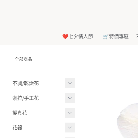
❤️七夕情人節
🛒特價專區
全部商品
不凋⧸乾燥花
多色組合
索拉⧸手工花
-
大玫瑰
索拉花(有花莖)
擬真花
-
中玫瑰
-
原色
盆栽⧸成品
花器
-
迷你玫瑰
-
莉朵獨家噴漆