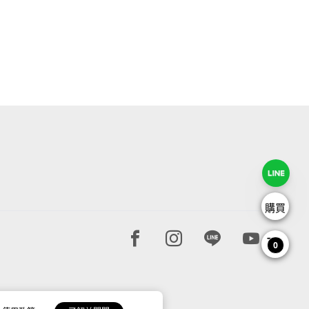
購買
Facebook page
Instagram page
Line page
Youtube 
0