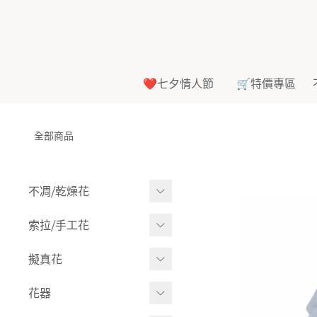
❤️七夕情人節
🛒特價專區
全部商品
不凋⧸乾燥花
多色組合
索拉⧸手工花
-
大玫瑰
索拉花(有花莖)
擬真花
-
中玫瑰
-
原色
盆栽⧸成品
花器
-
迷你玫瑰
-
莉朵獨家噴漆