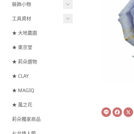
綜合花束
小型花器
裝飾小物
-
其他
-
莉朵獨家水染
主花
中大型花器
裝飾⧸擺飾
工具資材
玫瑰
-
大地農園
配花
鐘罩⧸花框
花插
-
大玫瑰
工具⧸型錄
★ 大地農園
索拉花(僅花頭)
葉材⧸藤蔓
花盤⧸底座
線香
-
中玫瑰
資材
-
原色
★ 東京堂
枝條
捧花架⧸吊架
-
小玫瑰
-
莉朵獨家水染
果實
★ 莉朵選物
藤圈⧸注連繩
-
迷你玫瑰
-
大地農園
提籃
★ CLAY
-
庭園玫瑰
手工花
-
其他玫瑰
★ MAGIQ
主花
★ 葻之花
Line
Face
-
百日草⧸太陽花⧸
莉朵獨家商品
菊花
-
蘭花⧸大理花
七夕情人節