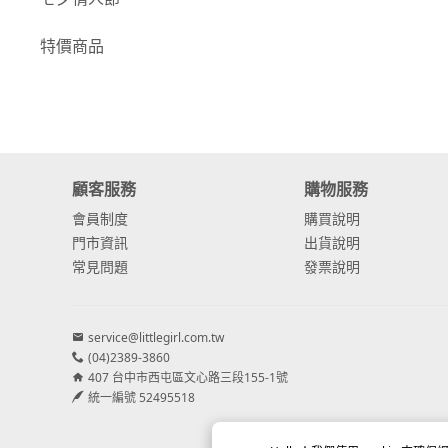
-
康乃馨
特價商品
-
其他主花
繡球花
-
金字塔繡球花
顧客服務
購物服務
-
安娜貝爾繡球花
會員制度
購買說明
-
日本繡球花
門市資訊
出貨說明
常見問題
發票說明
-
重瓣繡球花
-
其他繡球花
service@littlegirl.com.tw
(04)2389-3860
配花
407 台中市西屯區文心路三段155-1號
-
滿天星⧸木滿天星
統一編號 52495518
-
黑種草⧸東方黑種