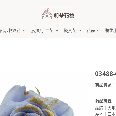
不凋⧸乾燥花
索拉⧸手工花
擬真花
花器
裝飾
0348
商品貨號：03
商品摘要
品牌｜大地
產地｜日本