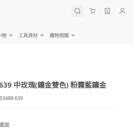
Cart
小物
工具資材
購物相關
8-639 中玫瑰(鑲金雙色) 粉霧藍鑲金
488-639
農園