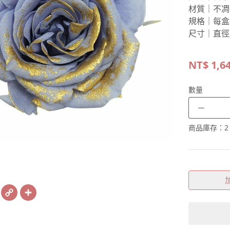
材質｜不凋
規格｜每盒
尺寸｜直徑約3
NT$
1,6
數量
－
商品庫存：
2
book
X
Copy
Share
Link