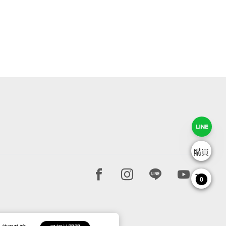
購買
Facebook page
Instagram page
Line page
Youtube 
0