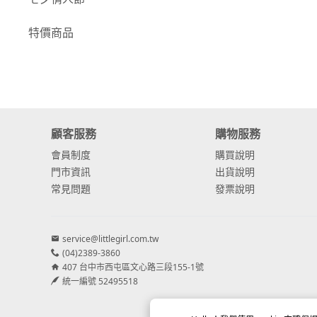
-
康乃馨
特價商品
-
其他主花
繡球花
-
金字塔繡球花
顧客服務
購物服務
-
安娜貝爾繡球花
會員制度
購買說明
-
日本繡球花
門市資訊
出貨說明
常見問題
發票說明
-
重瓣繡球花
-
其他繡球花
service@littlegirl.com.tw
(04)2389-3860
配花
407 台中市西屯區文心路三段155-1號
-
滿天星⧸木滿天星
統一編號 52495518
-
黑種草⧸東方黑種