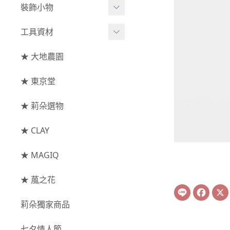
綜合花束
小型花器
裝飾小物
-
其他
-
莉朵獨家水染
主花
中大型花器
裝飾⧸擺飾
工具資材
玫瑰
-
大地農園
配花
鐘罩⧸花框
花插
-
大玫瑰
工具⧸型錄
★ 大地農園
索拉花(僅花頭)
葉材⧸藤蔓
花盤⧸底座
線香
-
中玫瑰
資材
-
原色
★ 東京堂
枝條
捧花架⧸吊架
-
小玫瑰
-
莉朵獨家水染
果實
★ 莉朵選物
藤圈⧸注連繩
-
迷你玫瑰
-
大地農園
提籃
★ CLAY
-
庭園玫瑰
手工花
-
其他玫瑰
★ MAGIQ
主花
★ 葻之花
Line
Face
-
百日草⧸太陽花⧸
莉朵獨家商品
菊花
-
蘭花⧸大理花
七夕情人節