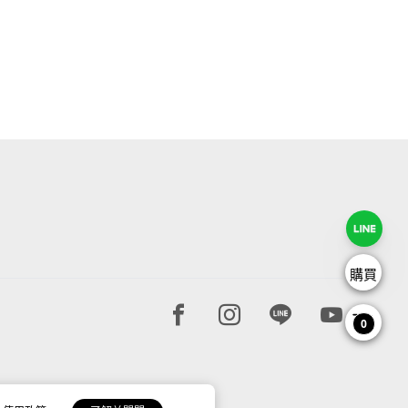
購買
Facebook page
Instagram page
Line page
Youtube 
0