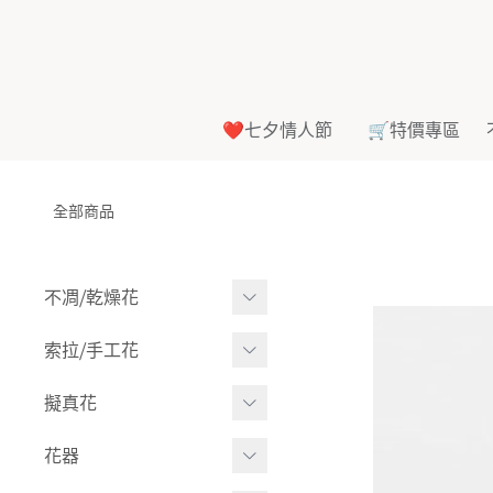
❤️七夕情人節
🛒特價專區
全部商品
不凋⧸乾燥花
多色組合
索拉⧸手工花
-
大玫瑰
索拉花(有花莖)
擬真花
-
中玫瑰
-
原色
盆栽⧸成品
花器
-
迷你玫瑰
-
莉朵獨家噴漆