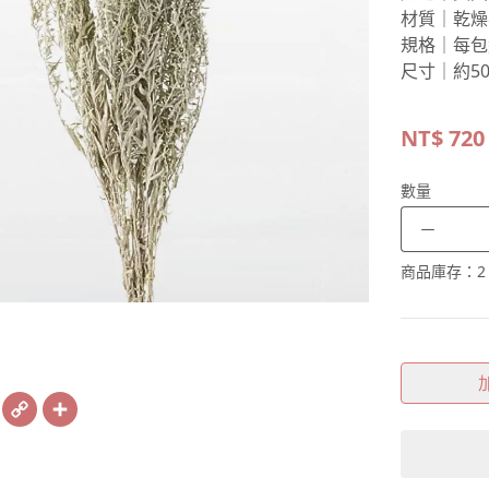
材質｜乾燥
規格｜每包
尺寸｜約50
NT$
720
數量
－
商品庫存：
2
book
X
Copy
Share
Link