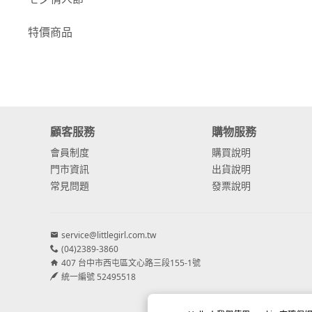
-
康乃馨
特價商品
-
其他主花
繡球花
-
金字塔繡球花
顧客服務
購物服務
-
安娜貝爾繡球花
會員制度
購買說明
-
日本繡球花
門市資訊
出貨說明
常見問題
發票說明
-
重瓣繡球花
-
其他繡球花
service@littlegirl.com.tw
(04)2389-3860
配花
407 台中市西屯區文心路三段155-1號
-
滿天星⧸木滿天星
統一編號 52495518
-
黑種草⧸東方黑種