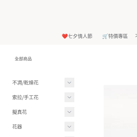
❤️七夕情人節
🛒特價專區
全部商品
不凋⧸乾燥花
多色組合
索拉⧸手工花
-
大玫瑰
索拉花(有花莖)
擬真花
-
中玫瑰
-
原色
盆栽⧸成品
花器
-
迷你玫瑰
-
莉朵獨家噴漆