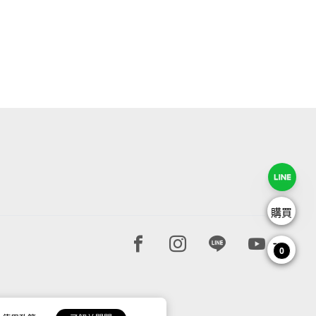
購買
Facebook page
Instagram page
Line page
Youtube 
0