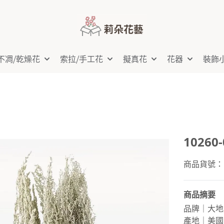
不凋⧸乾燥花
索拉⧸手工花
擬真花
花器
裝飾
10260
商品貨號：10
商品摘要
品牌｜大地
產地｜美國