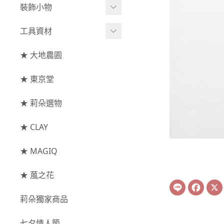
綜合花束
小型花器
裝飾小物
-
其他
-
莉朵獨家水染
主花
中大型花器
裝飾⧸擺飾
工具資材
玫瑰
-
大地農園
配花
鐘罩⧸花框
花插
-
大玫瑰
工具⧸型錄
★ 大地農園
索拉花(僅花頭)
葉材⧸藤蔓
花盤⧸底座
線香
-
中玫瑰
資材
-
原色
★ 東京堂
枝條
捧花架⧸吊架
-
小玫瑰
-
莉朵獨家水染
果實
★ 莉朵選物
藤圈⧸注連繩
-
迷你玫瑰
-
大地農園
提籃
★ CLAY
-
庭園玫瑰
手工花
-
其他玫瑰
★ MAGIQ
主花
★ 葻之花
Line
Face
-
百日草⧸太陽花⧸
莉朵獨家商品
菊花
-
蘭花⧸大理花
七夕情人節