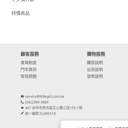
-
康乃馨
特價商品
-
其他主花
繡球花
-
金字塔繡球花
顧客服務
購物服務
-
安娜貝爾繡球花
會員制度
購買說明
-
日本繡球花
門市資訊
出貨說明
常見問題
發票說明
-
重瓣繡球花
-
其他繡球花
service@littlegirl.com.tw
(04)2389-3860
配花
407 台中市西屯區文心路三段155-1號
-
滿天星⧸木滿天星
統一編號 52495518
-
黑種草⧸東方黑種