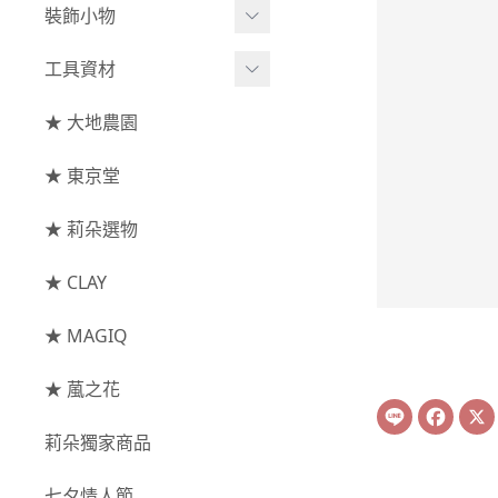
綜合花束
小型花器
裝飾小物
-
其他
-
莉朵獨家水染
主花
中大型花器
裝飾⧸擺飾
工具資材
玫瑰
-
大地農園
配花
鐘罩⧸花框
花插
-
大玫瑰
工具⧸型錄
★ 大地農園
索拉花(僅花頭)
葉材⧸藤蔓
花盤⧸底座
線香
-
中玫瑰
資材
-
原色
★ 東京堂
枝條
捧花架⧸吊架
-
小玫瑰
-
莉朵獨家水染
果實
★ 莉朵選物
藤圈⧸注連繩
-
迷你玫瑰
-
大地農園
提籃
★ CLAY
-
庭園玫瑰
手工花
-
其他玫瑰
★ MAGIQ
主花
★ 葻之花
Line
Face
-
百日草⧸太陽花⧸
莉朵獨家商品
菊花
-
蘭花⧸大理花
七夕情人節