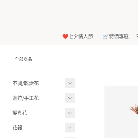
❤️七夕情人節
🛒特價專區
全部商品
不凋⧸乾燥花
多色組合
索拉⧸手工花
-
大玫瑰
索拉花(有花莖)
擬真花
-
中玫瑰
-
原色
盆栽⧸成品
花器
-
迷你玫瑰
-
莉朵獨家噴漆