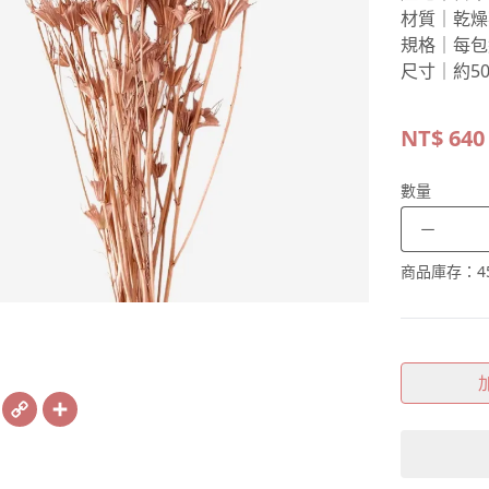
材質｜乾燥
規格｜每包
尺寸｜約50
NT$
640
數量
－
商品庫存：
4
book
X
Copy
Share
Link