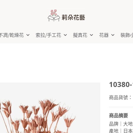
不凋⧸乾燥花
索拉⧸手工花
擬真花
花器
裝飾
1038
商品貨號：10
商品摘要
品牌｜大地
產地｜日本