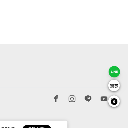
購買
Facebook page
Instagram page
Line page
Youtube 
0