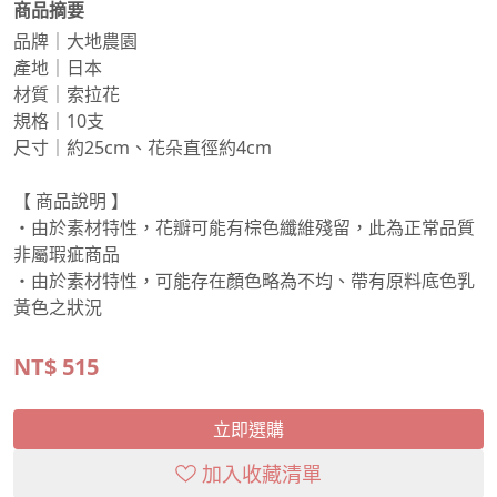
商品摘要
品牌｜大地農園
產地｜日本
材質｜索拉花
規格｜10支
尺寸｜約25cm、花朵直徑約4cm
【 商品說明 】
・由於素材特性，花瓣可能有棕色纖維殘留，此為正常品質
非屬瑕疵商品
・由於素材特性，可能存在顏色略為不均、帶有原料底色乳
黃色之狀況
NT$
515
立即選購
加入收藏清單