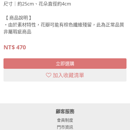
尺寸｜約25cm、花朵直徑約4cm
【 商品說明 】
・由於素材特性，花瓣可能有棕色纖維殘留，此為正常品質
非屬瑕疵商品
NT$
470
立即選購
加入收藏清單
顧客服務
會員制度
門市資訊