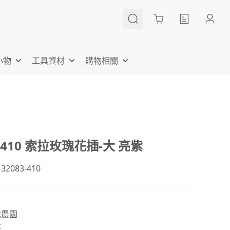
Cart
小物
工具資材
購物相關
3-410 索拉玫瑰花插-大 亮紫
2083-410
地農園
本