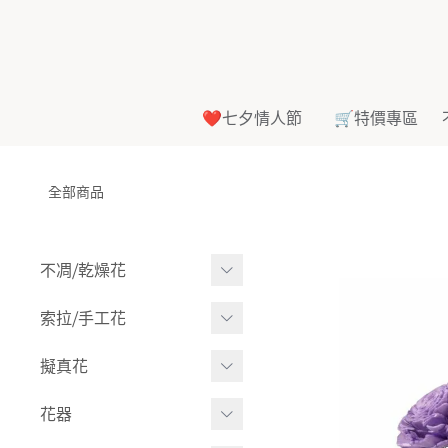
❤️七夕情人節
🛒特價專區
全部商品
不凋⧸乾燥花
多色組合
索拉⧸手工花
-
大玫瑰
索拉花(有花莖)
擬真花
-
中玫瑰
-
原色
盆栽⧸成品
花器
-
迷你玫瑰
-
莉朵獨家噴漆