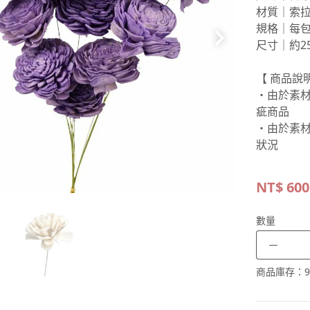
材質｜索
規格｜每包
尺寸｜約2
【 商品說明
・由於素
疵商品
・由於素
狀況
NT$
600
數量
－
商品庫存：
9