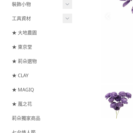
綜合花束
小型花器
裝飾小物
-
其他
-
莉朵獨家水染
主花
中大型花器
裝飾⧸擺飾
工具資材
玫瑰
-
大地農園
配花
鐘罩⧸花框
花插
-
大玫瑰
工具⧸型錄
★ 大地農園
索拉花(僅花頭)
葉材⧸藤蔓
花盤⧸底座
線香
-
中玫瑰
資材
-
原色
★ 東京堂
枝條
捧花架⧸吊架
-
小玫瑰
-
莉朵獨家水染
果實
★ 莉朵選物
藤圈⧸注連繩
-
迷你玫瑰
-
大地農園
提籃
★ CLAY
-
庭園玫瑰
手工花
-
其他玫瑰
★ MAGIQ
主花
★ 葻之花
-
百日草⧸太陽花⧸
莉朵獨家商品
菊花
-
蘭花⧸大理花
七夕情人節