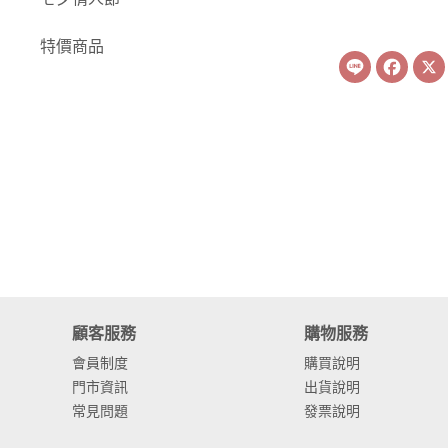
-
康乃馨
特價商品
Line
Face
-
其他主花
繡球花
-
金字塔繡球花
-
安娜貝爾繡球花
-
日本繡球花
-
重瓣繡球花
-
其他繡球花
顧客服務
購物服務
配花
會員制度
購買說明
門市資訊
出貨說明
-
滿天星⧸木滿天星
常見問題
發票說明
-
黑種草⧸東方黑種