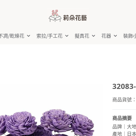
不凋⧸乾燥花
索拉⧸手工花
擬真花
花器
裝飾
3208
商品貨號：3
商品摘要
品牌｜大
產地｜日