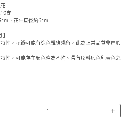
拉花
10支
5cm、花朵直徑約6cm
 】
材特性，花瓣可能有棕色纖維殘留，此為正常品質非屬瑕
材特性，可能存在顏色略為不均、帶有原料底色乳黃色之
＋