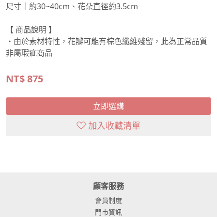
尺寸｜約30~40cm、花朵直徑約3.5cm
【 商品說明 】
・由於素材特性，花瓣可能有棕色纖維殘留，此為正常品質
非屬瑕疵商品
NT$
875
立即選購
加入收藏清單
顧客服務
會員制度
門市資訊