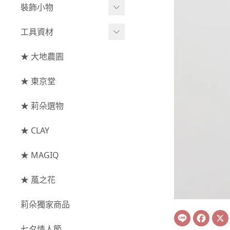
綜合花束
小型花器
裝飾小物
-
其他
-
莉朵獨家水染
主花
中大型花器
裝飾⧸擺飾
工具資材
玫瑰
-
大地農園
配花
鐘罩⧸花框
花插
-
大玫瑰
工具⧸型錄
★ 大地農園
索拉花(僅花頭)
葉材⧸藤蔓
花盤⧸底座
線香
-
中玫瑰
資材
-
原色
★ 東京堂
枝條
捧花架⧸吊架
-
小玫瑰
-
莉朵獨家水染
果實
★ 莉朵選物
藤圈⧸注連繩
-
迷你玫瑰
-
大地農園
提籃
★ CLAY
-
庭園玫瑰
手工花
-
其他玫瑰
★ MAGIQ
主花
★ 葻之花
-
百日草⧸太陽花⧸
莉朵獨家商品
菊花
Line
Face
-
蘭花⧸大理花
七夕情人節