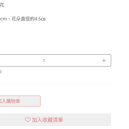
花
支
cm、花朵直徑約4.5㎝
＋
0
加入購物車
加入收藏清單