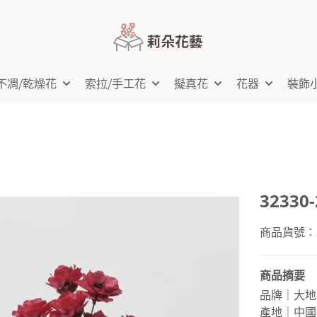
不凋⧸乾燥花
索拉⧸手工花
擬真花
花器
裝飾
3233
商品貨號：32
商品摘要
品牌｜大地
產地｜中國