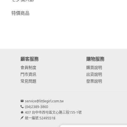
-
康乃馨
特價商品
-
其他主花
繡球花
-
金字塔繡球花
-
安娜貝爾繡球花
顧客服務
購物服務
-
日本繡球花
會員制度
購買說明
門市資訊
出貨說明
-
重瓣繡球花
常見問題
發票說明
-
其他繡球花
service@littlegirl.com.tw
配花
(04)2389-3860
-
滿天星⧸木滿天星
407 台中市西屯區文心路三段155-1號
統一編號 52495518
-
黑種草⧸東方黑種