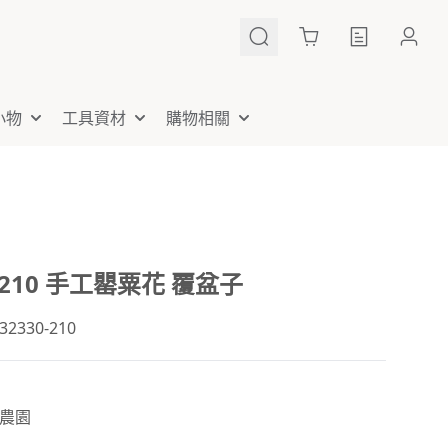
Cart
小物
工具資材
購物相關
0-210 手工罌粟花 覆盆子
330-210
農園