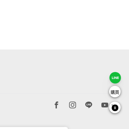
購買
Facebook page
Instagram page
Line page
Youtube 
0