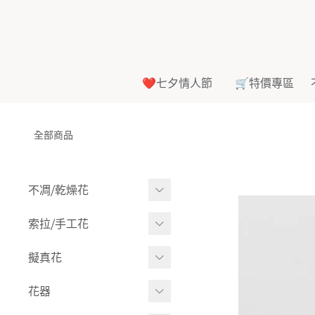
❤️七夕情人節
🛒特價專區
全部商品
不凋⧸乾燥花
多色組合
索拉⧸手工花
-
大玫瑰
索拉花(有花莖)
擬真花
-
中玫瑰
-
原色
盆栽⧸成品
花器
-
迷你玫瑰
-
莉朵獨家噴漆