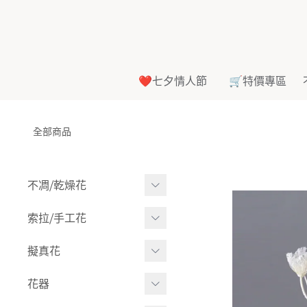
❤️七夕情人節
🛒特價專區
全部商品
不凋⧸乾燥花
多色組合
索拉⧸手工花
-
大玫瑰
索拉花(有花莖)
擬真花
-
中玫瑰
-
原色
盆栽⧸成品
花器
-
迷你玫瑰
-
莉朵獨家噴漆