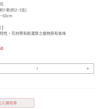
花
1束(約2~3支)
~50cm
 】
特性，花材帶有較濃厚之植物原有氣味
60
＋
加入購物車