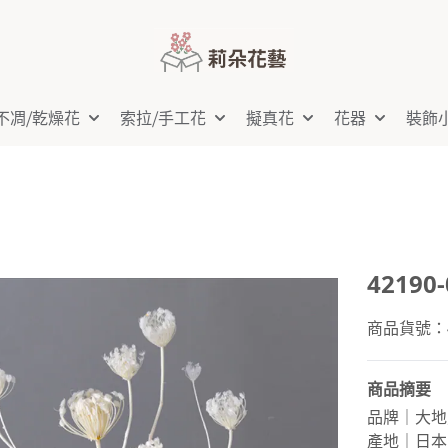
不凋⧸乾燥花
索拉⧸手工花
擬真花
花器
裝飾
42190
商品貨號：42
商品摘要
品牌｜大地
產地｜日本