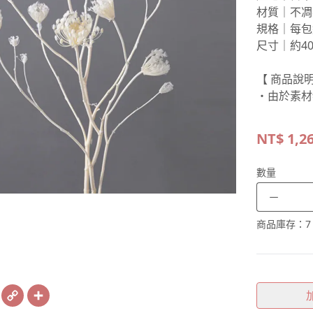
材質｜不凋
規格｜每包約
尺寸｜約40
【 商品說明
・由於素材
NT$
1,2
數量
－
商品庫存：
7
book
X
Copy
Share
Link