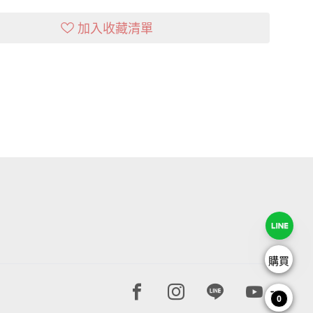
加入收藏清單
購買
Facebook page
Instagram page
Line page
Youtube 
0