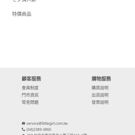
-
康乃馨
特價商品
-
其他主花
繡球花
-
金字塔繡球花
-
安娜貝爾繡球花
-
日本繡球花
顧客服務
購物服務
-
重瓣繡球花
會員制度
購買說明
-
其他繡球花
門市資訊
出貨說明
常見問題
發票說明
配花
-
滿天星⧸木滿天星
service@littlegirl.com.tw
(04)2389-3860
-
黑種草⧸東方黑種