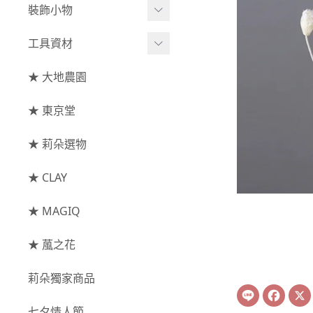
綜合花束
小型花器
裝飾小物
-
其他
-
莉朵獨家水染
主花
中大型花器
裝飾⧸擺飾
工具資材
玫瑰
-
大地農園
配花
鐘罩⧸花框
花插
-
大玫瑰
工具⧸型錄
★ 大地農園
索拉花(僅花頭)
葉材⧸藤蔓
花盤⧸底座
線香
-
中玫瑰
資材
-
原色
★ 東京堂
枝條
捧花架⧸吊架
-
小玫瑰
-
莉朵獨家水染
果實
★ 莉朵選物
藤圈⧸注連繩
-
迷你玫瑰
-
大地農園
提籃
★ CLAY
-
庭園玫瑰
手工花
-
其他玫瑰
★ MAGIQ
主花
★ 葻之花
-
百日草⧸太陽花⧸
莉朵獨家商品
菊花
Line
Face
-
蘭花⧸大理花
七夕情人節