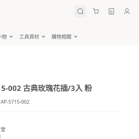
Cart
小物
工具資材
購物相關
715-002 古典玫瑰花插/3入 粉
-5715-002
京堂
國