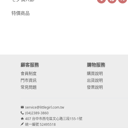
-
康乃馨
特價商品
-
其他主花
繡球花
-
金字塔繡球花
-
安娜貝爾繡球花
顧客服務
購物服務
-
日本繡球花
會員制度
購買說明
-
重瓣繡球花
門市資訊
出貨說明
常見問題
發票說明
-
其他繡球花
配花
service@littlegirl.com.tw
-
滿天星⧸木滿天星
(04)2389-3860
407 台中市西屯區文心路三段155-1號
-
黑種草⧸東方黑種
統一編號 52495518