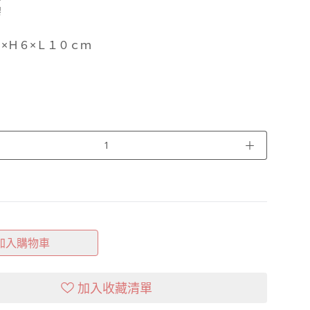
膠
×Ｈ６×Ｌ１０ｃｍ
＋
加入購物車
加入收藏清單