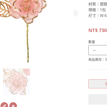
材質｜塑
規格｜1包
尺寸｜Ｗ６
NT$
730
數量
－
商品庫存：
5
book
X
Copy
Share