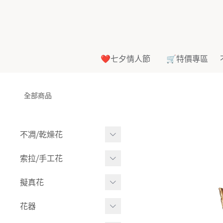
❤️七夕情人節
🛒特價專區
全部商品
不凋⧸乾燥花
多色組合
索拉⧸手工花
-
大玫瑰
索拉花(有花莖)
擬真花
-
中玫瑰
-
原色
盆栽⧸成品
花器
-
迷你玫瑰
-
莉朵獨家噴漆