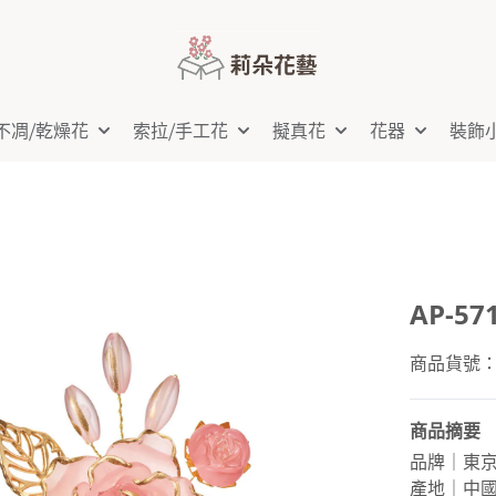
不凋⧸乾燥花
索拉⧸手工花
擬真花
花器
裝飾
AP-5
商品貨號：AP
商品摘要
品牌｜東
產地｜中