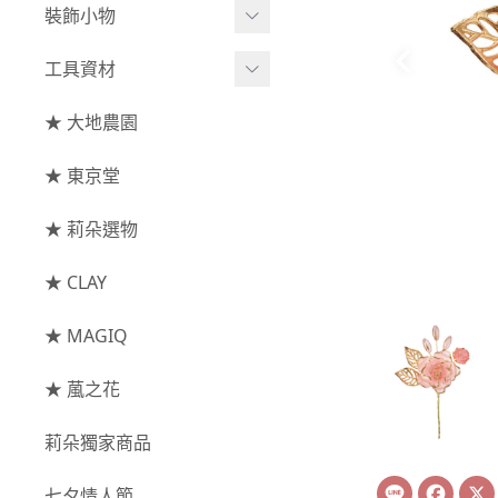
綜合花束
小型花器
裝飾小物
-
其他
-
莉朵獨家水染
主花
中大型花器
裝飾⧸擺飾
工具資材
玫瑰
-
大地農園
配花
鐘罩⧸花框
花插
-
大玫瑰
工具⧸型錄
★ 大地農園
索拉花(僅花頭)
葉材⧸藤蔓
花盤⧸底座
線香
-
中玫瑰
資材
-
原色
★ 東京堂
枝條
捧花架⧸吊架
-
小玫瑰
-
莉朵獨家水染
果實
★ 莉朵選物
藤圈⧸注連繩
-
迷你玫瑰
-
大地農園
提籃
★ CLAY
-
庭園玫瑰
手工花
-
其他玫瑰
★ MAGIQ
主花
★ 葻之花
-
百日草⧸太陽花⧸
莉朵獨家商品
菊花
Line
Face
-
蘭花⧸大理花
七夕情人節