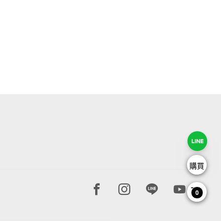
購買
Facebook page
Instagram page
Line page
Youtube 
0