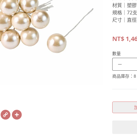
材質｜塑膠
規格｜72
尺寸｜直徑約
NT$
1,4
數量
－
商品庫存：
8
book
X
Copy
Share
Link