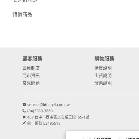
-
康乃馨
特價商品
-
其他主花
繡球花
-
金字塔繡球花
顧客服務
購物服務
-
安娜貝爾繡球花
會員制度
購買說明
-
日本繡球花
門市資訊
出貨說明
常見問題
發票說明
-
重瓣繡球花
-
其他繡球花
service@littlegirl.com.tw
(04)2389-3860
配花
407 台中市西屯區文心路三段155-1號
-
滿天星⧸木滿天星
統一編號 52495518
-
黑種草⧸東方黑種