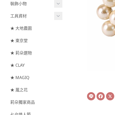
綜合花束
小型花器
裝飾小物
-
其他
-
莉朵獨家水染
主花
中大型花器
裝飾⧸擺飾
工具資材
玫瑰
-
大地農園
配花
鐘罩⧸花框
花插
-
大玫瑰
工具⧸型錄
★ 大地農園
索拉花(僅花頭)
葉材⧸藤蔓
花盤⧸底座
線香
-
中玫瑰
資材
-
原色
★ 東京堂
枝條
捧花架⧸吊架
-
小玫瑰
-
莉朵獨家水染
果實
★ 莉朵選物
藤圈⧸注連繩
-
迷你玫瑰
-
大地農園
提籃
★ CLAY
-
庭園玫瑰
手工花
-
其他玫瑰
★ MAGIQ
主花
★ 葻之花
Line
Face
-
百日草⧸太陽花⧸
莉朵獨家商品
菊花
-
蘭花⧸大理花
七夕情人節