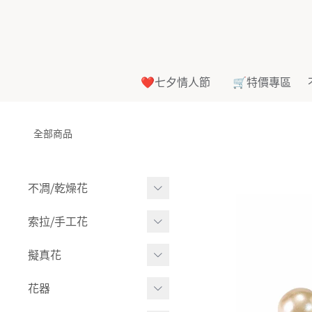
❤️七夕情人節
🛒特價專區
全部商品
不凋⧸乾燥花
多色組合
索拉⧸手工花
-
大玫瑰
索拉花(有花莖)
擬真花
-
中玫瑰
-
原色
盆栽⧸成品
花器
-
迷你玫瑰
-
莉朵獨家噴漆