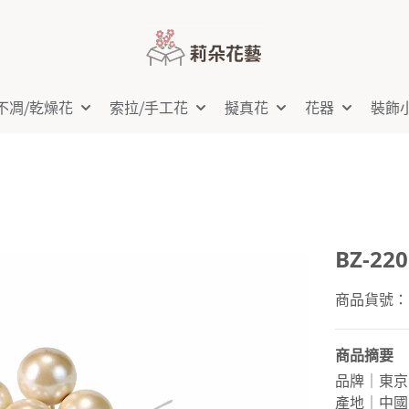
不凋⧸乾燥花
索拉⧸手工花
擬真花
花器
裝飾
BZ-22
商品貨號：BZ
商品摘要
品牌｜東京
產地｜中國