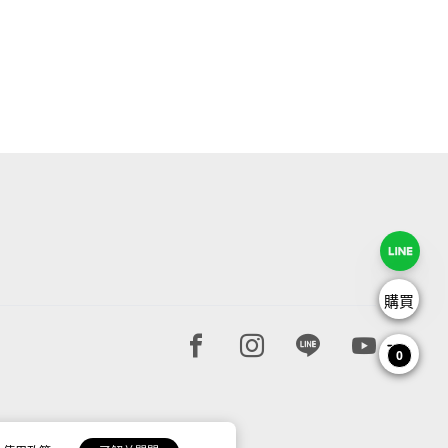
購買
Facebook page
Instagram page
Line page
Youtube 
0