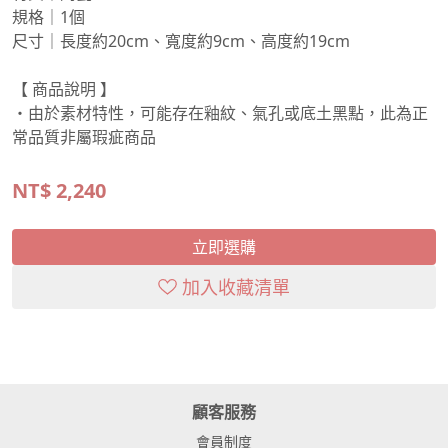
規格｜1個
尺寸｜長度約20cm、寬度約9cm、高度約19cm
【 商品說明 】
・由於素材特性，可能存在釉紋、氣孔或底土黑點，此為正
常品質非屬瑕疵商品
NT$
2,240
立即選購
加入收藏清單
顧客服務
會員制度