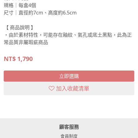
規格｜每盒4個
尺寸｜直徑約7cm、高度約6.5cm
【 商品說明 】
・由於素材特性，可能存在釉紋、氣孔或底土黑點，此為正
常品質非屬瑕疵商品
NT$
1,790
立即選購
加入收藏清單
顧客服務
會員制度