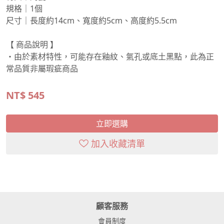
規格｜1個
尺寸｜長度約14cm、寬度約5cm、高度約5.5cm
【 商品說明 】
・由於素材特性，可能存在釉紋、氣孔或底土黑點，此為正
常品質非屬瑕疵商品
NT$
545
立即選購
加入收藏清單
顧客服務
會員制度