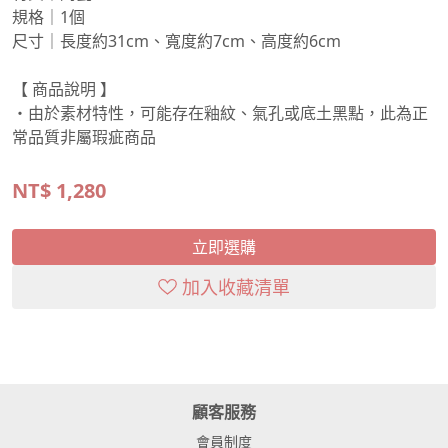
規格｜1個
尺寸｜長度約31cm、寬度約7cm、高度約6cm
【 商品說明 】
・由於素材特性，可能存在釉紋、氣孔或底土黑點，此為正
常品質非屬瑕疵商品
NT$
1,280
立即選購
加入收藏清單
顧客服務
會員制度