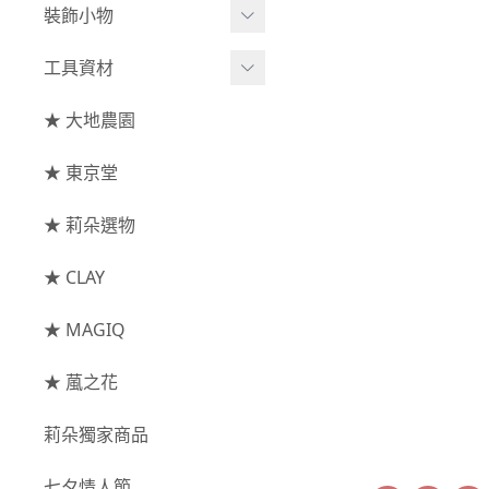
綜合花束
小型花器
裝飾小物
-
其他
-
莉朵獨家水染
主花
中大型花器
裝飾⧸擺飾
工具資材
玫瑰
-
大地農園
配花
鐘罩⧸花框
花插
-
大玫瑰
工具⧸型錄
★ 大地農園
索拉花(僅花頭)
葉材⧸藤蔓
花盤⧸底座
線香
-
中玫瑰
資材
-
原色
★ 東京堂
枝條
捧花架⧸吊架
-
小玫瑰
-
莉朵獨家水染
果實
★ 莉朵選物
藤圈⧸注連繩
-
迷你玫瑰
-
大地農園
提籃
★ CLAY
-
庭園玫瑰
手工花
-
其他玫瑰
★ MAGIQ
主花
★ 葻之花
-
百日草⧸太陽花⧸
莉朵獨家商品
菊花
-
蘭花⧸大理花
七夕情人節