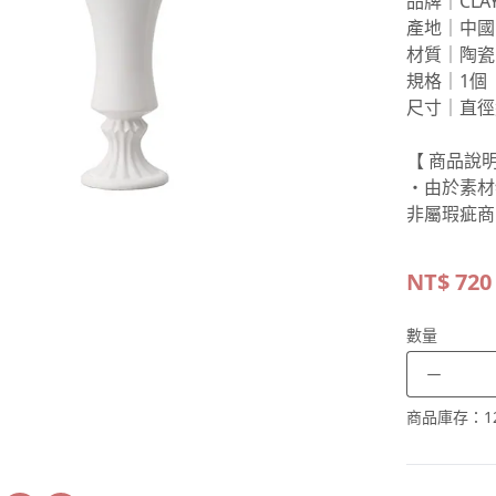
品牌｜CLA
產地｜中國
材質｜陶瓷
規格｜1個
尺寸｜直徑約
【 商品說明
・由於素材
非屬瑕疵商
NT$
720
數量
－
商品庫存：
1