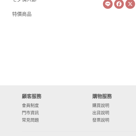
Line
Face
-
康乃馨
特價商品
-
其他主花
繡球花
-
金字塔繡球花
-
安娜貝爾繡球花
-
日本繡球花
-
重瓣繡球花
-
其他繡球花
顧客服務
購物服務
會員制度
購買說明
配花
門市資訊
出貨說明
-
滿天星⧸木滿天星
常見問題
發票說明
-
黑種草⧸東方黑種