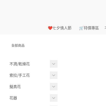
❤️七夕情人節
🛒特價專區
全部商品
不凋⧸乾燥花
多色組合
索拉⧸手工花
-
大玫瑰
索拉花(有花莖)
擬真花
-
中玫瑰
-
原色
盆栽⧸成品
花器
-
迷你玫瑰
-
莉朵獨家噴漆