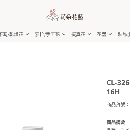
不凋⧸乾燥花
索拉⧸手工花
擬真花
花器
裝飾
CL-32
16H
商品貨號：CL
商品摘要