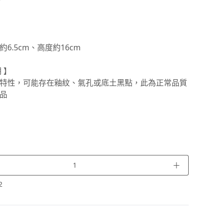
Y
6.5cm、高度約16cm
 】
特性，可能存在釉紋、氣孔或底土黑點，此為正常品質
品
＋
2