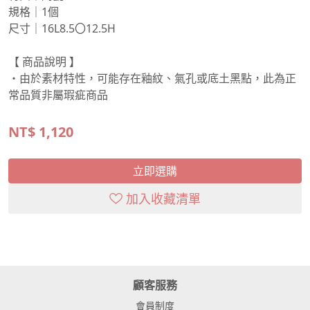
規格｜1個
尺寸｜16L8.5〇12.5H
【 商品說明 】
・由於素材特性，可能存在釉紋、氣孔或底土黑點，此為正
常品質非屬瑕疵商品
NT$
1,120
立即選購
加入收藏清單
顧客服務
會員制度