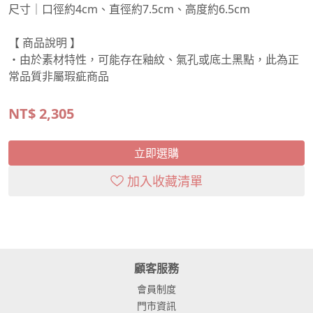
尺寸｜口徑約4cm、直徑約7.5cm、高度約6.5cm
【 商品說明 】
・由於素材特性，可能存在釉紋、氣孔或底土黑點，此為正
常品質非屬瑕疵商品
NT$
2,305
立即選購
加入收藏清單
顧客服務
會員制度
門市資訊