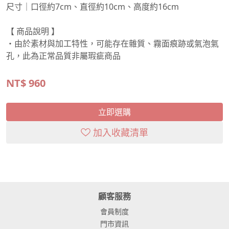
尺寸｜口徑約7cm、直徑約10cm、高度約16cm
【 商品說明 】
・由於素材與加工特性，可能存在雜質、霧面痕跡或氣泡氣
孔，此為正常品質非屬瑕疵商品
NT$
960
立即選購
加入收藏清單
顧客服務
會員制度
門市資訊