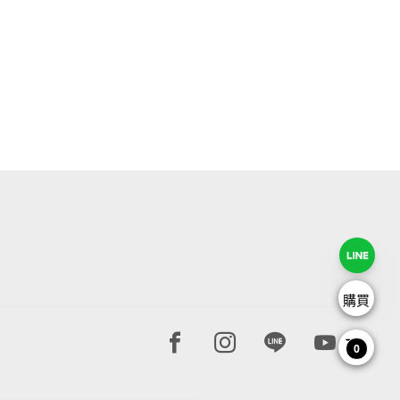
購買
Facebook page
Instagram page
Line page
Youtube 
0