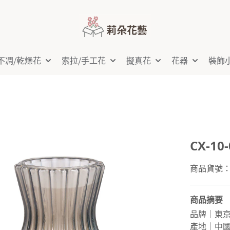
不凋⧸乾燥花
索拉⧸手工花
擬真花
花器
裝飾
CX-1
商品貨號：CX
商品摘要
品牌｜東
產地｜中