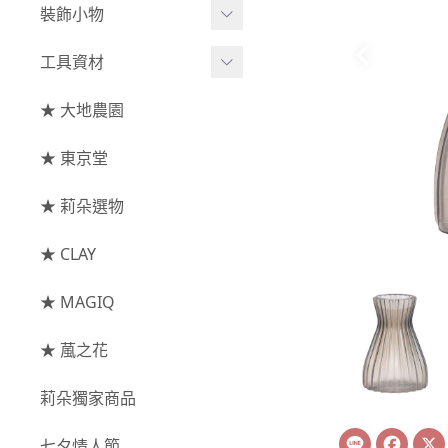
綜合花束
小型花器
裝飾小物
-
其他
-
莉朵獨家水染
主花
中大型花器
裝飾⧸擺飾
工具資材
玫瑰
-
大地農園
配花
鐘罩⧸花框
花插
-
大玫瑰
工具⧸型錄
★ 大地農園
索拉花(僅花頭)
葉材⧸藤蔓
花盤⧸底座
線香
-
中玫瑰
資材
-
原色
★ 東京堂
枝條
捧花架⧸吊架
-
小玫瑰
-
莉朵獨家水染
果實
★ 莉朵選物
藤圈⧸注連繩
-
迷你玫瑰
-
大地農園
提籃
★ CLAY
-
庭園玫瑰
手工花
-
其他玫瑰
★ MAGIQ
主花
★ 葻之花
-
百日草⧸太陽花⧸
莉朵獨家商品
菊花
Line
Face
-
蘭花⧸大理花
七夕情人節