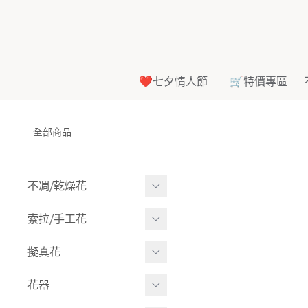
❤️七夕情人節
🛒特價專區
全部商品
不凋⧸乾燥花
多色組合
索拉⧸手工花
-
大玫瑰
索拉花(有花莖)
擬真花
-
中玫瑰
-
原色
盆栽⧸成品
花器
-
迷你玫瑰
-
莉朵獨家噴漆