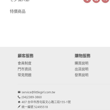
-
康乃馨
特價商品
-
其他主花
繡球花
-
金字塔繡球花
-
安娜貝爾繡球花
顧客服務
購物服務
-
日本繡球花
會員制度
購買說明
-
重瓣繡球花
門市資訊
出貨說明
常見問題
發票說明
-
其他繡球花
配花
service@littlegirl.com.tw
-
滿天星⧸木滿天星
(04)2389-3860
407 台中市西屯區文心路三段155-1號
-
黑種草⧸東方黑種
統一編號 52495518